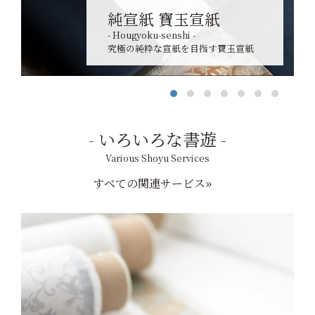
純宣紙 寶玉宣紙
- Hougyoku-senshi -
究極の純粋な宣紙を目指す寶玉宣紙
いろいろな書遊
Various Shoyu Services
すべての関連サービス»