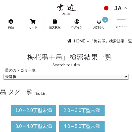
JA
1
メニュー
商品
カート
注文状況
ログイン
お知らせ
HOME
» 「梅花墨」検索結果一覧
「梅花墨＋墨」検索結果一覧
Search results
墨のカテゴリ一覧
墨 タグ一覧
Tag List
1.0～2.0丁型未満
2.0～3.0丁型未満
3.0～4.0丁型未満
4.0～5.0丁型未満