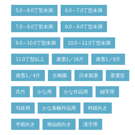
5.0～6.0丁型未満
6.0～7.0丁型未満
7.0～8.0丁型未満
8.0～9.0丁型未満
9.0～10.0丁型未満
10.0～11.0丁型未満
11.0丁型以上
唐墨1／16斤
唐墨1／8斤
唐墨1／4斤
古梅園
日本製墨
墨運堂
呉竹
かな用
かな作品用
細字用
写経用
かな条幅作品用
料紙向き
半紙向き
画仙紙向き
漢字用