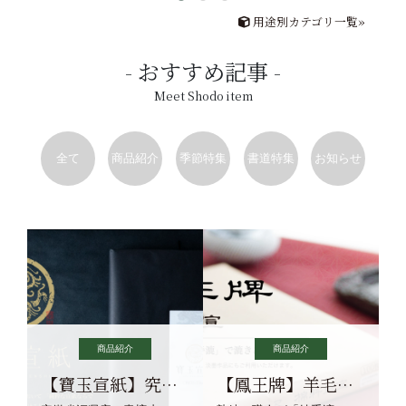
用途別カテゴリ一覧»
おすすめ記事
Meet Shodo item
全て
商品紹介
季節特集
書道特集
お知らせ
商品紹介
商品紹介
【寶玉宣紙】究極の純粋な宣紙を目指す寶玉宣紙
【鳳王牌】羊毛筆×濃墨での揮毫に最適な宣紙系画仙紙