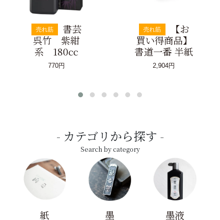
書芸
【お
売れ筋
売れ筋
呉竹 紫紺
買い得商品】
系 180cc
書道一番 半紙
770円
2,904円
カテゴリから探す
Search by category
紙
墨
墨液