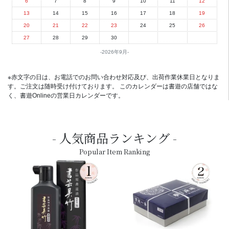
6
7
8
9
10
11
12
13
14
15
16
17
18
19
20
21
22
23
24
25
26
27
28
29
30
2026年9月
※赤文字の日は、お電話でのお問い合わせ対応及び、出荷作業休業日となりま
す。ご注文は随時受け付けております。 このカレンダーは書遊の店舗ではな
く、書遊Onlineの営業日カレンダーです。
人気商品ランキング
Popular Item Ranking