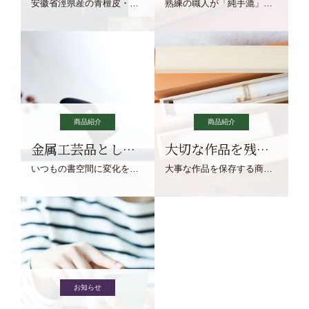
安徽省涇県産の青檀皮・砂田稲藁・清らかな渓流水、熟練手漉き職人の卓越した手漉技術による最高級の純宣紙です。
熟練の職人が「純手漉」で漉きあげる書画紙。宣紙を好まれるお客様向けの棉料単宣に漉きあげました。
商品紹介
商品紹介
金属工芸品としての文鎮
大切な作品を残す作品保存商品
いつもの書空間に変化を与えてくれる、見ているだけで愉しくなる金属工芸品の文鎮をご紹介します。
大事な作品を保存する商品を取りまとめてご紹介ます。
お知らせ