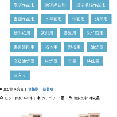
漢字作品用
漢字練習用
漢字条幅作品用
書画作品用
水墨画用
俳画用
淡墨用
絵手紙用
篆刻用
書道用
朱竹画用
書道添削用
拓本用
湿拓用
油煙墨
高級油煙墨
松煙墨
青墨
特殊墨
藍入り
並び順を変更｜
価格順
｜
新着順
ヒット件数:
420
件｜
カテゴリー:
墨
｜
検索文字:
梅花墨