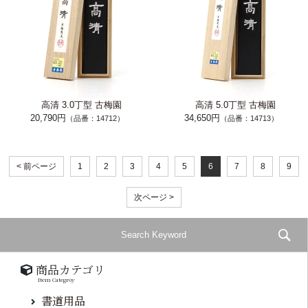
高清 3.0丁型 古梅園
高清 5.0丁型 古梅園
20,790円
34,650円
（品番：14712）
（品番：14713）
< 前ページ
1
2
3
4
5
6
7
8
9
次ページ >
商品カテゴリ
Item Categroy
書道用品