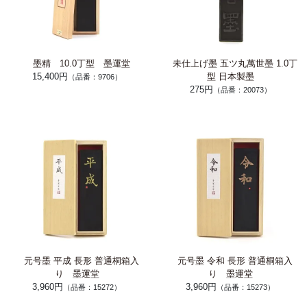
墨精 10.0丁型 墨運堂
未仕上げ墨 五ツ丸萬世墨 1.0丁
15,400円
型 日本製墨
（品番：9706）
275円
（品番：20073）
元号墨 平成 長形 普通桐箱入
元号墨 令和 長形 普通桐箱入
り 墨運堂
り 墨運堂
3,960円
3,960円
（品番：15272）
（品番：15273）