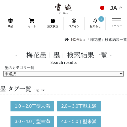
JA
1
メニュー
商品
カート
注文状況
ログイン
お知らせ
HOME
» 「梅花墨」検索結果一覧
「梅花墨＋墨」検索結果一覧
Search results
墨のカテゴリ一覧
墨 タグ一覧
Tag List
1.0～2.0丁型未満
2.0～3.0丁型未満
3.0～4.0丁型未満
4.0～5.0丁型未満