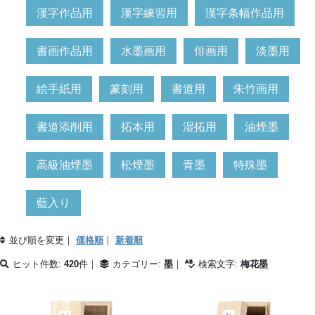
漢字作品用
漢字練習用
漢字条幅作品用
書画作品用
水墨画用
俳画用
淡墨用
絵手紙用
篆刻用
書道用
朱竹画用
書道添削用
拓本用
湿拓用
油煙墨
高級油煙墨
松煙墨
青墨
特殊墨
藍入り
並び順を変更｜
価格順
｜
新着順
ヒット件数:
420
件｜
カテゴリー:
墨
｜
検索文字:
梅花墨