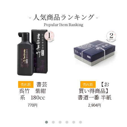
人気商品ランキング
Popular Item Ranking
書芸
【お
売れ筋
売れ筋
呉竹 紫紺
買い得商品】
系 180cc
書道一番 半紙
770円
2,904円