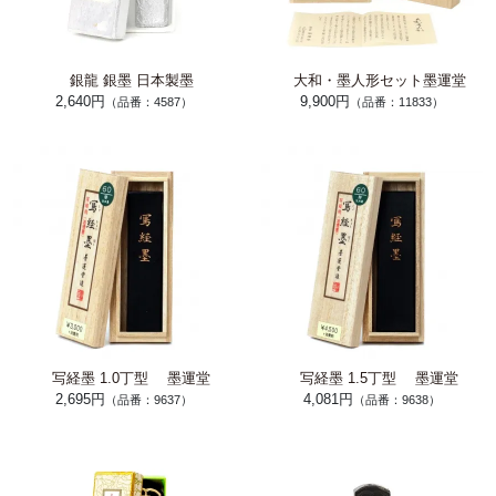
銀龍 銀墨 日本製墨
大和・墨人形セット墨運堂
2,640円
9,900円
（品番：4587）
（品番：11833）
写経墨 1.0丁型 墨運堂
写経墨 1.5丁型 墨運堂
2,695円
4,081円
（品番：9637）
（品番：9638）