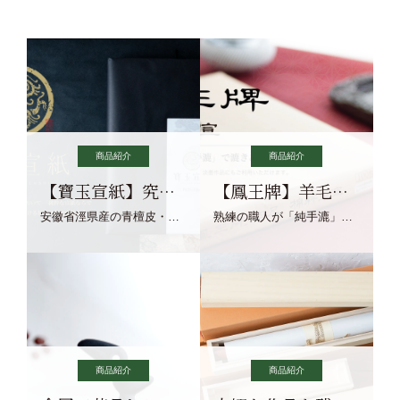
商品紹介
商品紹介
【寶玉宣紙】究極の純粋な宣紙を目指す寶玉宣紙
【鳳王牌】羊毛筆×濃墨での揮毫に最適な宣紙系画仙紙
安徽省涇県産の青檀皮・砂田稲藁・清らかな渓流水、熟練手漉き職人の卓越した手漉技術による最高級の純宣紙です。
熟練の職人が「純手漉」で漉きあげる書画紙。宣紙を好まれるお客様向けの棉料単宣に漉きあげました。
商品紹介
商品紹介