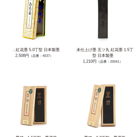
∴紅花墨 5.0丁型 日本製墨
未仕上げ墨 五ツ丸 紅花墨 1.5丁
2,508円
型 日本製墨
（品番：4537）
1,210円
（品番：20041）