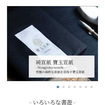
純宣紙 寶玉宣紙
- Hougyoku-senshi -
究極の純粋な宣紙を目指す寶玉宣紙
いろいろな書遊