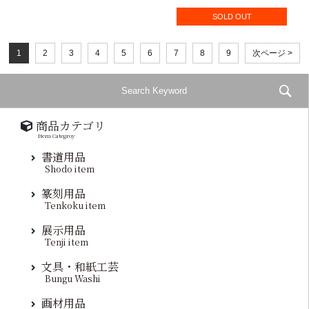
SOLD OUT
1
2
3
4
5
6
7
8
9
次ページ >
商品カテゴリ
Item Categroy
書道用品
Shodo item
篆刻用品
Tenkoku item
展示用品
Tenji item
文具・和紙工芸
Bungu Washi
画材用品