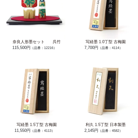
奈良人形墨セット 呉竹
写経墨 1.0丁型 古梅園
115,500円
7,700円
（品番：12216）
（品番：4114）
写経墨 1.5丁型 古梅園
利久 1.5丁型 日本製墨
11,550円
2,145円
（品番：4113）
（品番：4582）