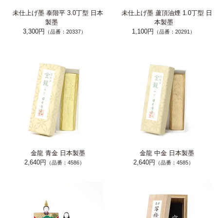
未仕上げ墨 泰階平 3.0丁型 日本
未仕上げ墨 蘆頂油煙 1.0丁型 日
製墨
本製墨
3,300円
1,100円
（品番：20337）
（品番：20291）
金龍 青金 日本製墨
金龍 中金 日本製墨
2,640円
2,640円
（品番：4586）
（品番：4585）