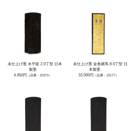
未仕上げ墨 水平龍 2.0丁型 日本
未仕上げ墨 金巻繽馬 8.0丁型 日
製墨
本製墨
4,950円
33,000円
（品番：20373）
（品番：20177）