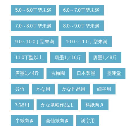
5.0～6.0丁型未満
6.0～7.0丁型未満
7.0～8.0丁型未満
8.0～9.0丁型未満
9.0～10.0丁型未満
10.0～11.0丁型未満
11.0丁型以上
唐墨1／16斤
唐墨1／8斤
唐墨1／4斤
古梅園
日本製墨
墨運堂
呉竹
かな用
かな作品用
細字用
写経用
かな条幅作品用
料紙向き
半紙向き
画仙紙向き
漢字用