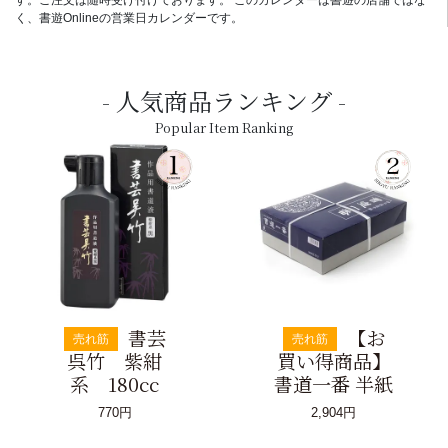
く、書遊Onlineの営業日カレンダーです。
人気商品ランキング
Popular Item Ranking
書芸
【お
売れ筋
売れ筋
呉竹 紫紺
買い得商品】
系 180cc
書道一番 半紙
770円
2,904円