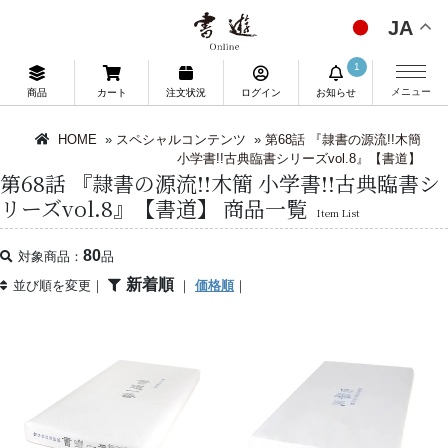
JA
1
メニュー
商品
カート
注文状況
ログイン
お知らせ
HOME
»
スペシャルコンテンツ
»
第68話 『隷書の源流!!木簡
小学書!!古典臨書シリーズvol.8』【書道】
第68話 『隷書の源流!!木簡 小学書!!古典臨書シ
リーズvol.8』【書道】 商品一覧
Item List
80
対象商品：
品
新着順
並び順を変更｜
｜
価格順
｜