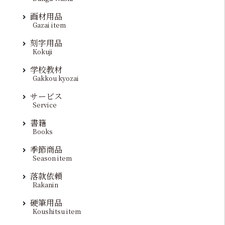
画材用品
Gazai item
刻字用品
Kokuji
学校教材
Gakkou kyozai
サービス
Service
書籍
Books
季節商品
Season item
落款依頼
Rakanin
硬筆用品
Koushitsu item