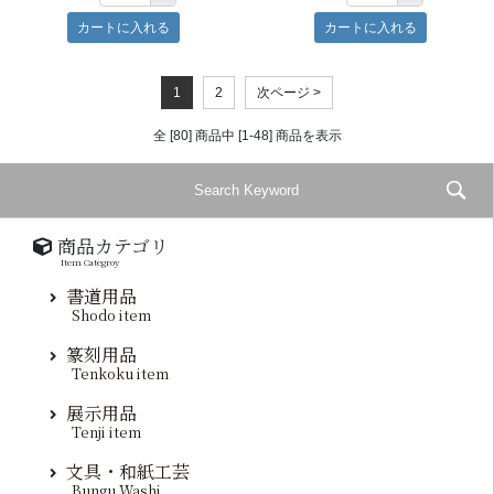
1
2
次ページ >
全 [80] 商品中 [1-48] 商品を表示
商品カテゴリ
Item Categroy
書道用品
Shodo item
篆刻用品
Tenkoku item
展示用品
Tenji item
文具・和紙工芸
Bungu Washi