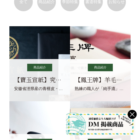
全て
商品紹介
季節特集
書道特集
お知らせ
商品紹介
商品紹介
【寶玉宣紙】究極の純粋な宣紙を目指す寶玉宣紙
【鳳王牌】羊毛筆×濃墨での揮毫に最適な宣紙系画仙紙
安徽省涇県産の青檀皮・砂田稲藁・清らかな渓流水、熟練手漉き職人の卓越した手漉技術による最高級の純宣紙です。
熟練の職人が「純手漉」で漉きあげる書画紙。宣紙を好まれるお客様向けの棉料単宣に漉きあげました。