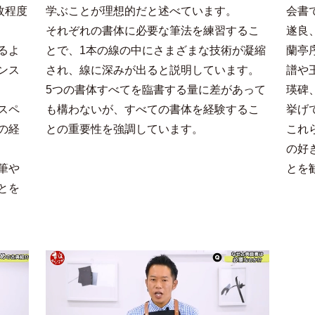
枚程度
学ぶことが理想的だと述べています。
会書
それぞれの書体に必要な筆法を練習するこ
遂良
るよ
とで、1本の線の中にさまざまな技術が凝縮
蘭亭
ンス
され、線に深みが出ると説明しています。
譜や
5つの書体すべてを臨書する量に差があって
瑛碑
スペ
も構わないが、すべての書体を経験するこ
挙げ
の経
との重要性を強調しています。
これ
の好
筆や
とを
とを