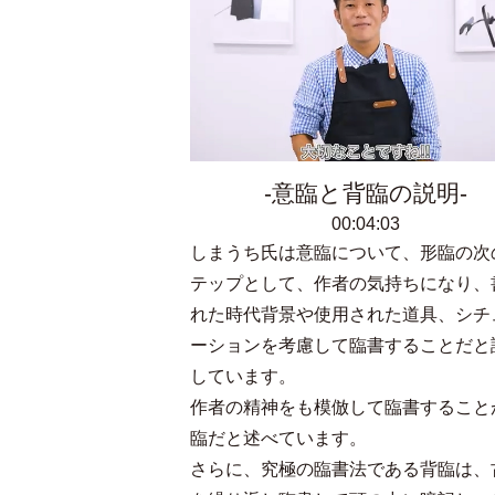
意臨と背臨の説明
00:04:03
しまうち氏は意臨について、形臨の次
テップとして、作者の気持ちになり、
れた時代背景や使用された道具、シチ
ーションを考慮して臨書することだと
しています。
作者の精神をも模倣して臨書すること
臨だと述べています。
さらに、究極の臨書法である背臨は、