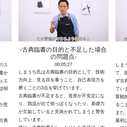
古典臨書の目的と不足した場合
の問題点
00:05:27
のス
しま
しまうち氏は古典臨書の目的として、技術
書か
て、
力向上、見る目を養うこと、自己表現力を
ュエ
ず古
磨くことの3点を挙げています。
説明
てい
古典臨書が不足すると、造形が不安定にな
客観
り、我流が出て俗っぽくなったり、基礎力
が意
るこ
が欠如していると見抜かれてしまうと警告
また
しています。
古典
最初