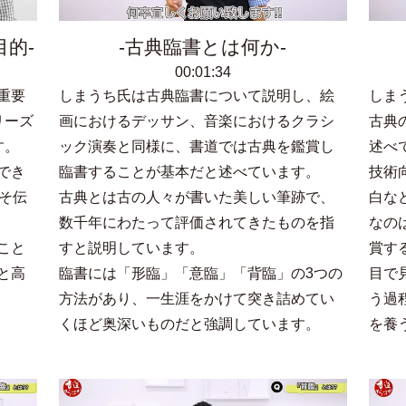
目的
古典臨書とは何か
00:01:34
重要
しまうち氏は古典臨書について説明し、絵
しま
リーズ
画におけるデッサン、音楽におけるクラシ
古典
す。
ック演奏と同様に、書道では古典を鑑賞し
述べ
でき
臨書することが基本だと述べています。
技術
そ伝
古典とは古の人々が書いた美しい筆跡で、
白な
数千年にわたって評価されてきたものを指
なの
こと
すと説明しています。
賞す
と高
臨書には「形臨」「意臨」「背臨」の3つの
目で
方法があり、一生涯をかけて突き詰めてい
う過
くほど奥深いものだと強調しています。
を養