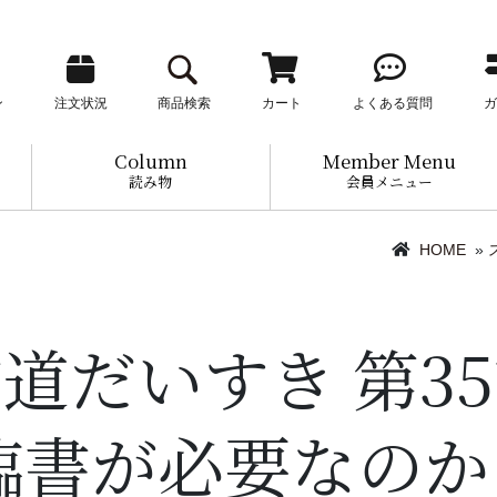
ン
注文状況
商品検索
カート
よくある質問
ガ
Column
Member Menu
読み物
会員メニュー
HOME
»
道だいすき 第3
臨書が必要なのか!