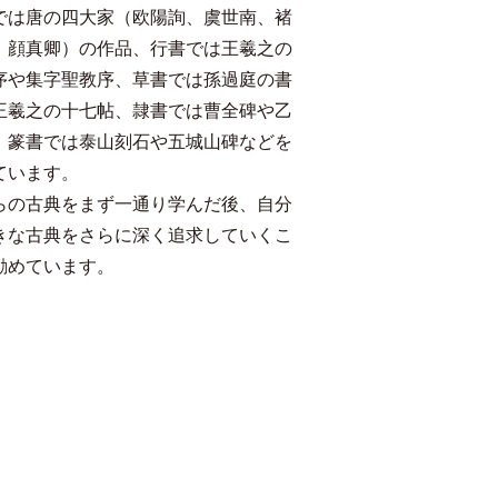
では唐の四大家（欧陽詢、虞世南、褚
、顔真卿）の作品、行書では王羲之の
序や集字聖教序、草書では孫過庭の書
王羲之の十七帖、隷書では曹全碑や乙
、篆書では泰山刻石や五城山碑などを
ています。
らの古典をまず一通り学んだ後、自分
きな古典をさらに深く追求していくこ
勧めています。