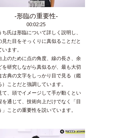
形臨の重要性
00:02:25
うち氏は形臨について詳しく説明し、
の見た目をそっくりに真似ることだと
ています。
向上のために点の角度、線の長さ、余
どを研究しながら真似るが、最も大切
は古典の文字をしっかり目で見る（鑑
る）ことだと強調しています。
見て、頭でイメージして手が動くとい
程を通じて、技術向上だけでなく「目
う」ことの重要性を説いています。