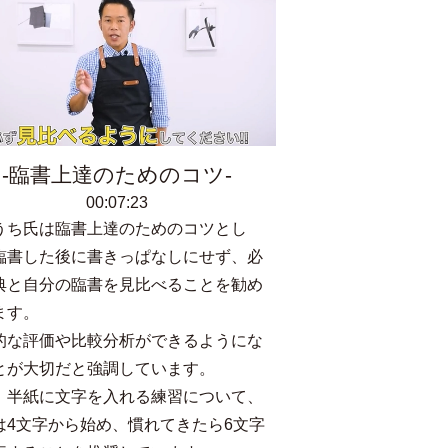
臨書上達のためのコツ
00:07:23
うち氏は臨書上達のためのコツとし
臨書した後に書きっぱなしにせず、必
典と自分の臨書を見比べることを勧め
ます。
的な評価や比較分析ができるようにな
とが大切だと強調しています。
、半紙に文字を入れる練習について、
は4文字から始め、慣れてきたら6文字