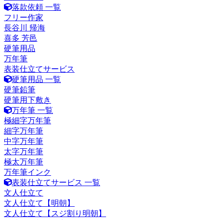
落款依頼 一覧
フリー作家
長谷川 帰海
喜多 芳邑
硬筆用品
万年筆
表装仕立てサービス
硬筆用品 一覧
硬筆鉛筆
硬筆用下敷き
万年筆 一覧
極細字万年筆
細字万年筆
中字万年筆
太字万年筆
極太万年筆
万年筆インク
表装仕立てサービス 一覧
文人仕立て
文人仕立て【明朝】
文人仕立て【スジ割り明朝】