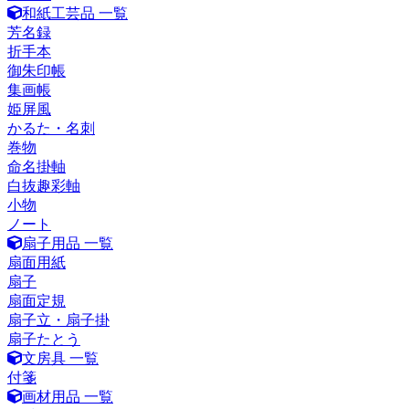
和紙工芸品 一覧
芳名録
折手本
御朱印帳
集画帳
姫屏風
かるた・名刺
巻物
命名掛軸
白抜趣彩軸
小物
ノート
扇子用品 一覧
扇面用紙
扇子
扇面定規
扇子立・扇子掛
扇子たとう
文房具 一覧
付箋
画材用品 一覧