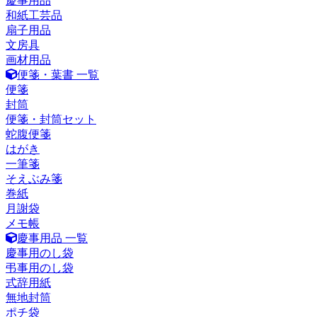
慶事用品
和紙工芸品
扇子用品
文房具
画材用品
便箋・葉書 一覧
便箋
封筒
便箋・封筒セット
蛇腹便箋
はがき
一筆箋
そえぶみ箋
巻紙
月謝袋
メモ帳
慶事用品 一覧
慶事用のし袋
弔事用のし袋
式辞用紙
無地封筒
ポチ袋