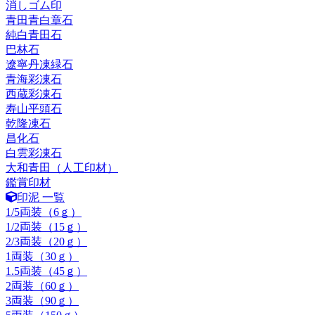
消しゴム印
青田青白章石
純白青田石
巴林石
遼寧丹凍緑石
青海彩凍石
西蔵彩凍石
寿山平頭石
乾隆凍石
昌化石
白雲彩凍石
大和青田（人工印材）
鑑賞印材
印泥 一覧
1/5両装（6ｇ）
1/2両装（15ｇ）
2/3両装（20ｇ）
1両装（30ｇ）
1.5両装（45ｇ）
2両装（60ｇ）
3両装（90ｇ）