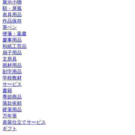
展示小物
額・屏風
表具用品
作品保存
筆ペン
便箋・葉書
慶事用品
和紙工芸品
扇子用品
文房具
画材用品
刻字用品
学校教材
サービス
書籍
季節商品
落款依頼
硬筆用品
万年筆
表装仕立てサービス
ギフト