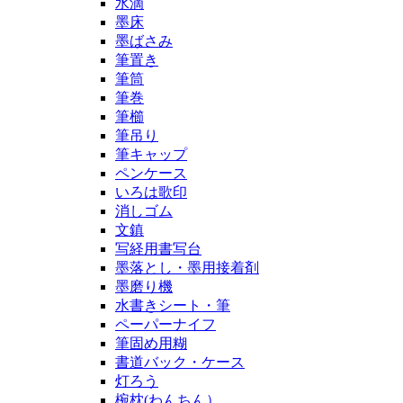
水滴
墨床
墨ばさみ
筆置き
筆筒
筆巻
筆櫛
筆吊り
筆キャップ
ペンケース
いろは歌印
消しゴム
文鎮
写経用書写台
墨落とし・墨用接着剤
墨磨り機
水書きシート・筆
ペーパーナイフ
筆固め用糊
書道バック・ケース
灯ろう
椀枕(わんちん）