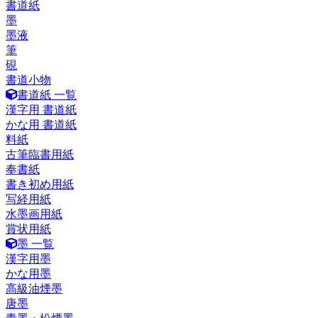
書道紙
墨
墨液
筆
硯
書道小物
書道紙 一覧
漢字用 書道紙
かな用 書道紙
料紙
古筆臨書用紙
奉書紙
書き初め用紙
写経用紙
水墨画用紙
賞状用紙
墨 一覧
漢字用墨
かな用墨
高級油煙墨
唐墨