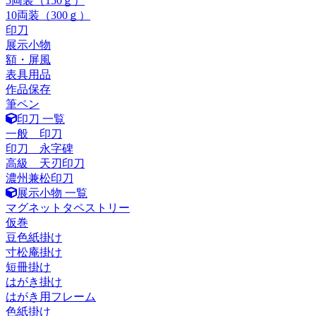
5両装（150ｇ）
10両装（300ｇ）
印刀
展示小物
額・屏風
表具用品
作品保存
筆ペン
印刀 一覧
一般 印刀
印刀 永字碑
高級 天刃印刀
濃州兼松印刀
展示小物 一覧
マグネットタペストリー
仮巻
豆色紙掛け
寸松庵掛け
短冊掛け
はがき掛け
はがき用フレーム
色紙掛け