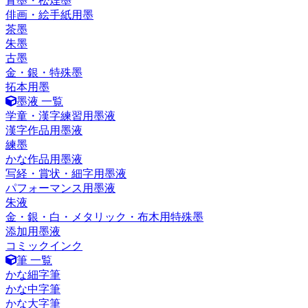
青墨・松煙墨
俳画・絵手紙用墨
茶墨
朱墨
古墨
金・銀・特殊墨
拓本用墨
墨液 一覧
学童・漢字練習用墨液
漢字作品用墨液
練墨
かな作品用墨液
写経・賞状・細字用墨液
パフォーマンス用墨液
朱液
金・銀・白・メタリック・布木用特殊墨
添加用墨液
コミックインク
筆 一覧
かな細字筆
かな中字筆
かな大字筆