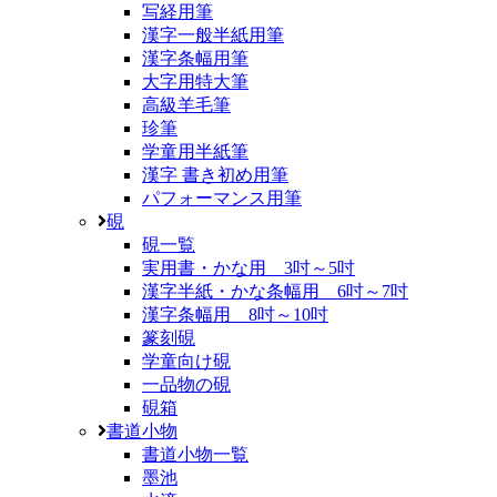
写経用筆
漢字一般半紙用筆
漢字条幅用筆
大字用特大筆
高級羊毛筆
珍筆
学童用半紙筆
漢字 書き初め用筆
パフォーマンス用筆
硯
硯一覧
実用書・かな用 3吋～5吋
漢字半紙・かな条幅用 6吋～7吋
漢字条幅用 8吋～10吋
篆刻硯
学童向け硯
一品物の硯
硯箱
書道小物
書道小物一覧
墨池