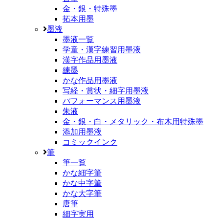
金・銀・特殊墨
拓本用墨
墨液
墨液一覧
学童・漢字練習用墨液
漢字作品用墨液
練墨
かな作品用墨液
写経・賞状・細字用墨液
パフォーマンス用墨液
朱液
金・銀・白・メタリック・布木用特殊墨
添加用墨液
コミックインク
筆
筆一覧
かな細字筆
かな中字筆
かな大字筆
唐筆
細字実用