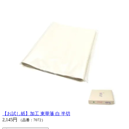
【お試し紙】加工 東華箋 白 半切
2,145円
（品番：7072）