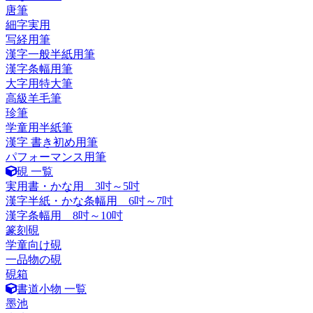
唐筆
細字実用
写経用筆
漢字一般半紙用筆
漢字条幅用筆
大字用特大筆
高級羊毛筆
珍筆
学童用半紙筆
漢字 書き初め用筆
パフォーマンス用筆
硯 一覧
実用書・かな用 3吋～5吋
漢字半紙・かな条幅用 6吋～7吋
漢字条幅用 8吋～10吋
篆刻硯
学童向け硯
一品物の硯
硯箱
書道小物 一覧
墨池