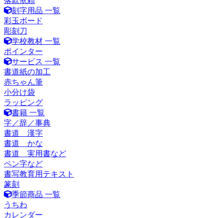
落款依頼
刻字用品 一覧
彩玉ボード
彫刻刀
学校教材 一覧
ポインター
サービス 一覧
書道紙の加工
赤ちゃん筆
小分け袋
ラッピング
書籍 一覧
字／辞／事典
書道 漢字
書道 かな
書道 実用書など
ペン字など
書写教育用テキスト
篆刻
季節商品 一覧
うちわ
カレンダー