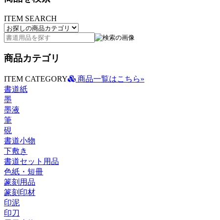
ITEM SEARCH
商品カテゴリ
ITEM CATEGORY
商品一覧はこちら»
書道紙
墨
墨液
筆
硯
書道小物
下敷き
書道セット用品
色紙・短冊
篆刻用品
篆刻印材
印泥
印刀