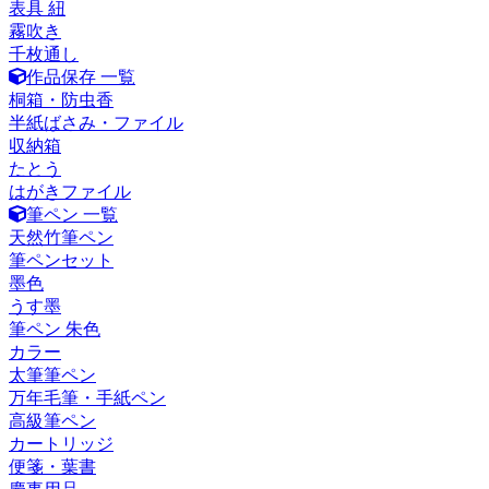
表具 紐
霧吹き
千枚通し
作品保存 一覧
桐箱・防虫香
半紙ばさみ・ファイル
収納箱
たとう
はがきファイル
筆ペン 一覧
天然竹筆ペン
筆ペンセット
墨色
うす墨
筆ペン 朱色
カラー
太筆筆ペン
万年毛筆・手紙ペン
高級筆ペン
カートリッジ
便箋・葉書