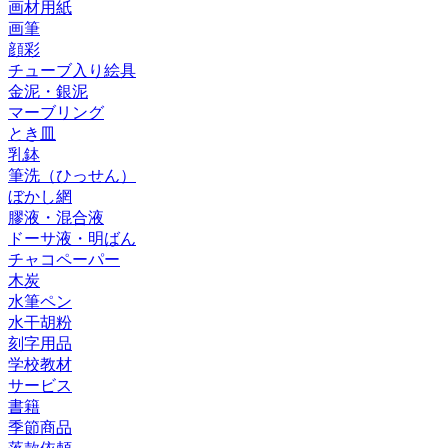
画材用紙
画筆
顔彩
チューブ入り絵具
金泥・銀泥
マーブリング
とき皿
乳鉢
筆洗（ひっせん）
ぼかし網
膠液・混合液
ドーサ液・明ばん
チャコペーパー
木炭
水筆ペン
水干胡粉
刻字用品
学校教材
サービス
書籍
季節商品