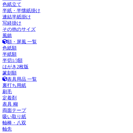
色紙立て
半紙・半懐紙掛け
連結半紙掛け
写経掛け
その他のサイズ
風鎮
額・屏風 一覧
色紙額
半紙額
半切1/3額
はがき2枚版
篆刻額
表具用品 一覧
裏打ち用紙
刷毛
定着剤
表具 糊
両面テープ
吸い取り紙
軸棒・八双
軸先