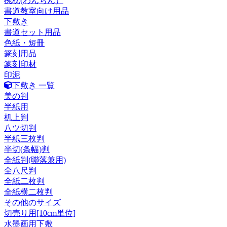
椀枕(わんちん）
書道教室向け用品
下敷き
書道セット用品
色紙・短冊
篆刻用品
篆刻印材
印泥
下敷き 一覧
美の判
半紙用
机上判
八ツ切判
半紙三枚判
半切(条幅)判
全紙判(聯落兼用)
全八尺判
全紙二枚判
全紙横二枚判
その他のサイズ
切売り用[10cm単位]
水墨画用下敷