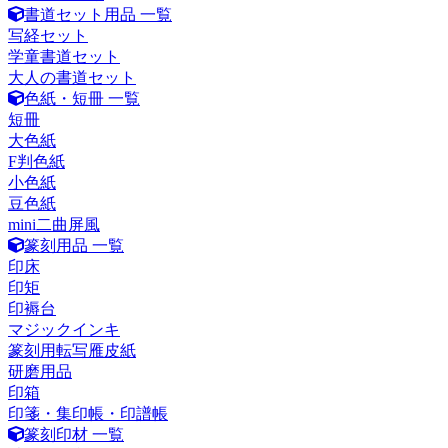
書道セット用品 一覧
写経セット
学童書道セット
大人の書道セット
色紙・短冊 一覧
短冊
大色紙
F判色紙
小色紙
豆色紙
mini二曲屏風
篆刻用品 一覧
印床
印矩
印褥台
マジックインキ
篆刻用転写雁皮紙
研磨用品
印箱
印箋・集印帳・印譜帳
篆刻印材 一覧