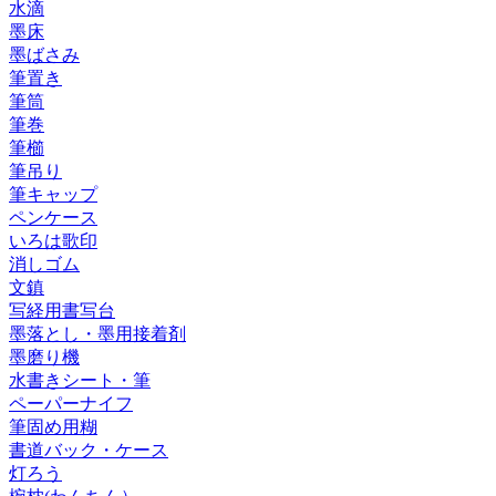
水滴
墨床
墨ばさみ
筆置き
筆筒
筆巻
筆櫛
筆吊り
筆キャップ
ペンケース
いろは歌印
消しゴム
文鎮
写経用書写台
墨落とし・墨用接着剤
墨磨り機
水書きシート・筆
ペーパーナイフ
筆固め用糊
書道バック・ケース
灯ろう