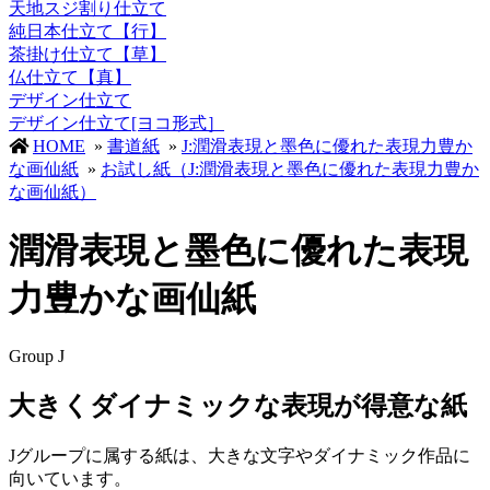
天地スジ割り仕立て
純日本仕立て【行】
茶掛け仕立て【草】
仏仕立て【真】
デザイン仕立て
デザイン仕立て[ヨコ形式］
HOME
»
書道紙
»
J:潤滑表現と墨色に優れた表現力豊か
な画仙紙
»
お試し紙（J:潤滑表現と墨色に優れた表現力豊か
な画仙紙）
潤滑表現と墨色に優れた表現
力豊かな画仙紙
Group J
大きくダイナミックな表現が得意な紙
Jグループに属する紙は、大きな文字やダイナミック作品に
向いています。