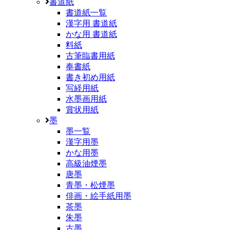
書道紙
書道紙一覧
漢字用 書道紙
かな用 書道紙
料紙
古筆臨書用紙
奉書紙
書き初め用紙
写経用紙
水墨画用紙
賞状用紙
墨
墨一覧
漢字用墨
かな用墨
高級油煙墨
唐墨
青墨・松煙墨
俳画・絵手紙用墨
茶墨
朱墨
古墨