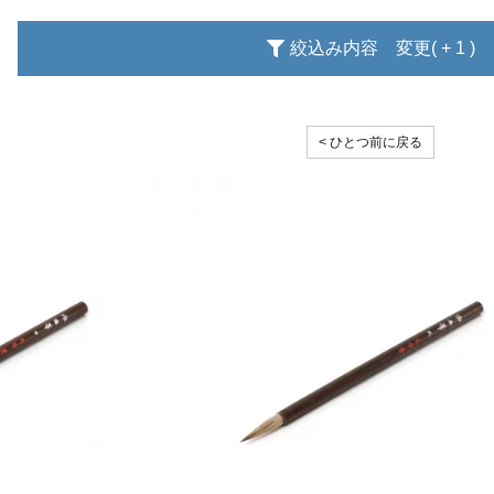
絞込み内容 変更( + 1 )
< ひとつ前に戻る