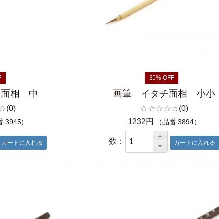
F
30% OFF
チ面相 中
画筆 イタチ面相 小小
☆
(0)
☆☆☆☆☆
(0)
1232円
 3945）
（品番 3894）
数：