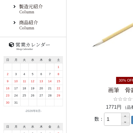
製造元紹介
Column
商品紹介
Column
営業カレンダー
Shop Calendar
日
月
火
水
木
金
土
1
2
3
4
5
6
7
8
30% OF
9
10
11
12
13
14
15
16
17
18
19
20
21
22
画筆 骨
23
24
25
26
27
28
29
☆☆☆☆
30
31
1771円
（品番
2026年8月
数：
日
月
火
水
木
金
土