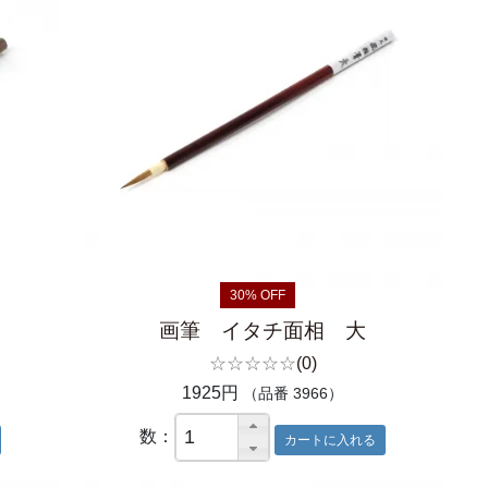
30% OFF
画筆 イタチ面相 大
☆☆☆☆☆
(0)
1925円
（品番 3966）
数：