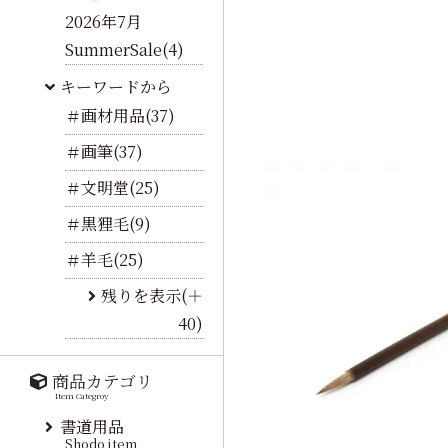
2026年7月
SummerSale(4)
キーワードから
＃画材用品(37)
＃画筆(37)
＃文明堂(25)
＃黒狸毛(9)
＃羊毛(25)
残りを表示(＋
40)
商品カテゴリ
Item Categroy
書道用品
Shodo item