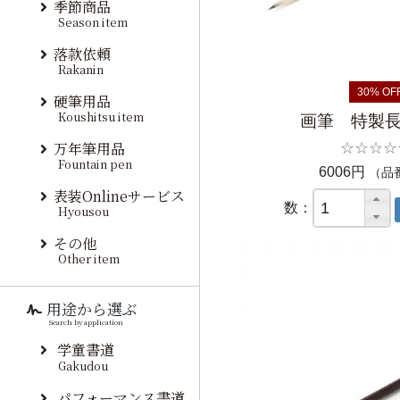
季節商品
Season item
落款依頼
Rakanin
30% OF
硬筆用品
Koushitsu item
画筆 特製
万年筆用品
☆☆☆☆
Fountain pen
6006円
（品番
表装Onlineサービス
数：
Hyousou
その他
Other item
用途から選ぶ
Search by application
学童書道
Gakudou
パフォーマンス書道