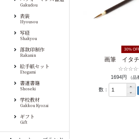
Gakudou
表装
Hyousou
写経
Shakyou
落款印制作
30% OF
Rakanin
画筆 イタ
絵手紙セット
☆☆☆☆
Etegami
1694円
（品番
書道書籍
Shoseki
数：
学校教材
Gakkou Kyozai
ギフト
Gift