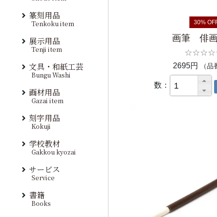
篆刻用品
Tenkoku item
30% OF
画筆 俳
展示用品
Tenji item
☆☆☆☆
文具・和紙工芸
2695円
（品番
Bungu Washi
数：
画材用品
Gazai item
刻字用品
Kokuji
学校教材
Gakkou kyozai
サービス
Service
書籍
Books