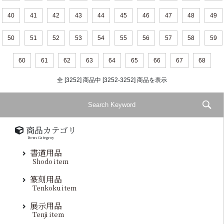
40
41
42
43
44
45
46
47
48
49
50
51
52
53
54
55
56
57
58
59
60
61
62
63
64
65
66
67
68
全 [3252] 商品中 [3252-3252] 商品を表示
商品カテゴリ
Item Categroy
書道用品
Shodo item
篆刻用品
Tenkoku item
展示用品
Tenji item