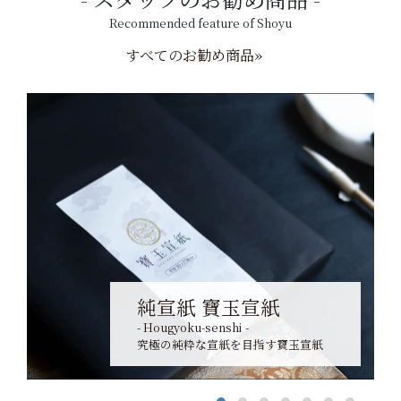
Recommended feature of Shoyu
すべてのお勧め商品»
純宣紙 寶玉宣紙
- Hougyoku-senshi -
究極の純粋な宣紙を目指す寶玉宣紙