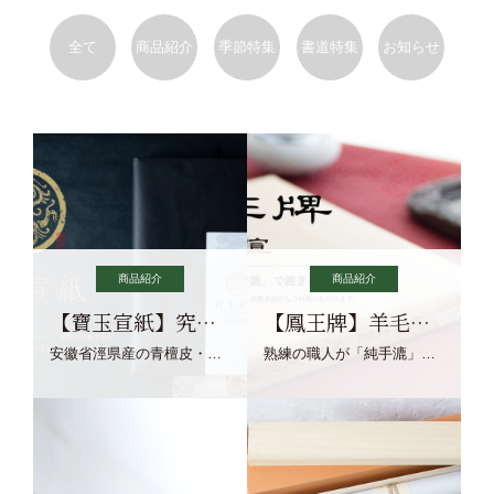
全て
商品紹介
季節特集
書道特集
お知らせ
商品紹介
商品紹介
【寶玉宣紙】究極の純粋な宣紙を目指す寶玉宣紙
【鳳王牌】羊毛筆×濃墨での揮毫に最適な宣紙系画仙紙
安徽省涇県産の青檀皮・砂田稲藁・清らかな渓流水、熟練手漉き職人の卓越した手漉技術による最高級の純宣紙です。
熟練の職人が「純手漉」で漉きあげる書画紙。宣紙を好まれるお客様向けの棉料単宣に漉きあげました。