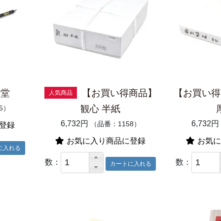
島堂
【お買い得商品】
【お買い得
人気商品
観心 半紙
5）
6,732円
6,732円
（品番：1158）
登録
お気に入り商品に登録
お気に
数：
数：