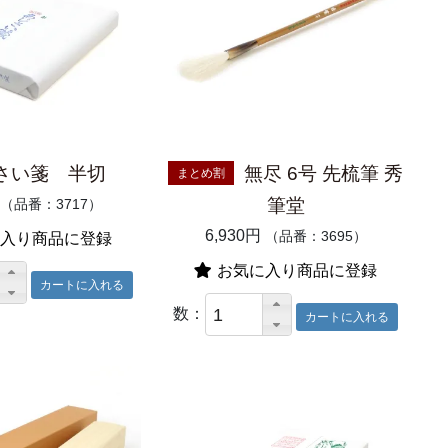
さい箋 半切
無尽 6号 先梳筆 秀
まとめ割
筆堂
（品番：3717）
6,930円
（品番：3695）
入り商品に登録
お気に入り商品に登録
数：