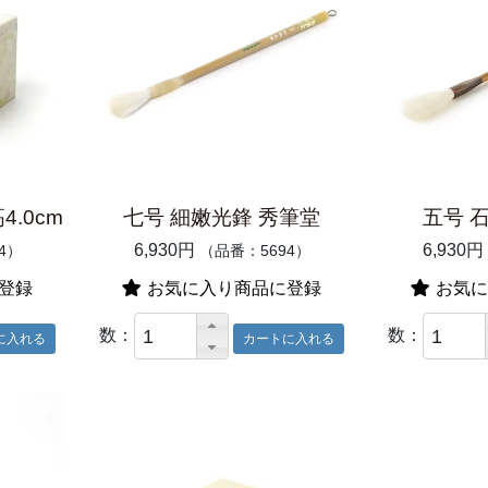
4.0cm
七号 細嫩光鋒 秀筆堂
五号 
6,930円
6,930円
4）
（品番：5694）
登録
お気に入り商品に登録
お気に
数：
数：