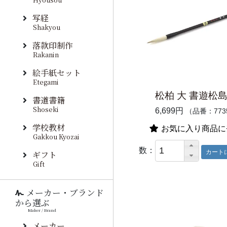
写経
Shakyou
落款印制作
Rakanin
絵手紙セット
Etegami
松柏 大 書遊松
書道書籍
Shoseki
6,699円
（品番：773
学校教材
お気に入り商品に
Gakkou Kyozai
数：
ギフト
Gift
メーカー・ブランド
から選ぶ
Maker / Brand
メーカー