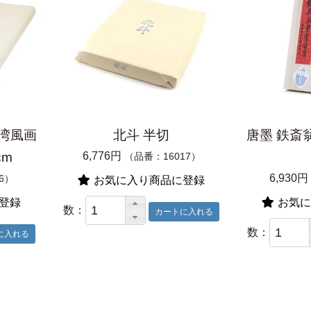
湾風画
北斗 半切
唐墨 鉄斎翁
cm
6,776円
（品番：16017）
6,930円
6）
お気に入り商品に登録
登録
お気に
数：
数：