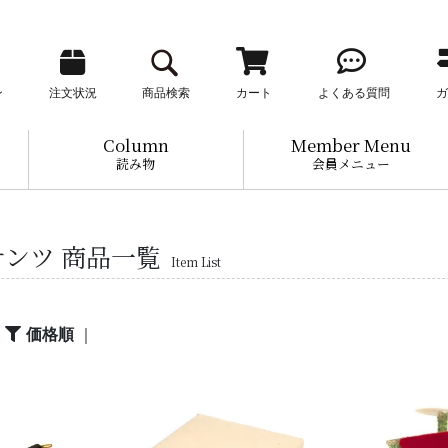
ン
注文状況
商品検索
カート
よくある質問
ガ
Column
Member Menu
読み物
会員メニュー
ンツ 商品一覧
Item List
｜
価格順
｜