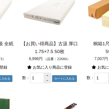
汲 全紙
【お買い得商品】古汲 厚口
桐箱1尺
1.75×7.5 50枚
5
6,996円
7,007円
73）
（品番：22684）
登録
お気に入り商品に登録
お気に
数：
数：