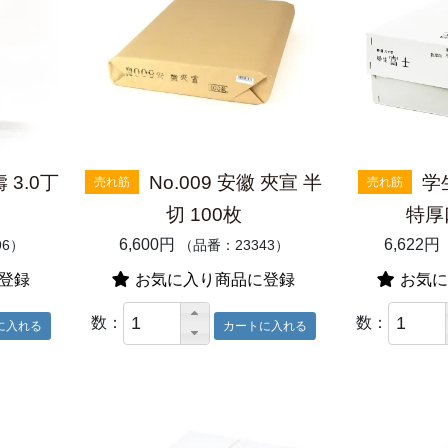
3.0丁
No.009 安徽 夾宣 半
学
売れ筋
売れ筋
切 100枚
特厚口
6,600円
6,622円
96）
（品番：23343）
登録
お気に入り商品に登録
お気に
数：
数：