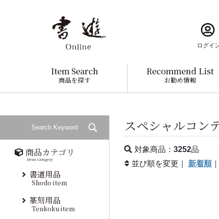
ログイ
Item Search
Recommend List
商品を探す
お勧め情報
スペシャルコンテ
対象商品：
3252
品
商品カテゴリ
Item Categroy
並び順を変更｜
新着順
書道用品
Shodo item
篆刻用品
Tenkoku item