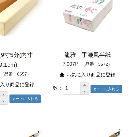
9寸5分(内寸
龍雅 手漉風半紙
9.1cm)
7,007円
（品番：3672）
（品番：6657）
お気に入り商品に登録
入り商品に登録
数：