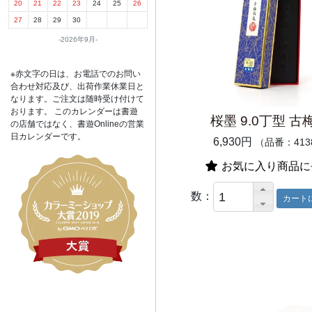
20
21
22
23
24
25
26
27
28
29
30
2026年9月
※赤文字の日は、お電話でのお問い
合わせ対応及び、出荷作業休業日と
なります。ご注文は随時受け付けて
おります。 このカレンダーは書遊
桜墨 9.0丁型 古
の店舗ではなく、書遊Onlineの営業
日カレンダーです。
6,930円
（品番：413
お気に入り商品に
数：