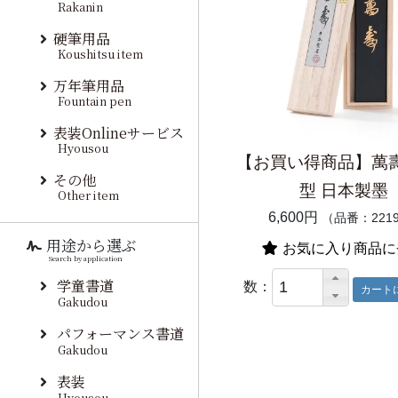
Rakanin
硬筆用品
Koushitsu item
万年筆用品
Fountain pen
表装Onlineサービス
Hyousou
【お買い得商品】萬壽 
その他
型 日本製墨
Other item
6,600円
（品番：221
用途から選ぶ
お気に入り商品に
Search by application
学童書道
数：
Gakudou
パフォーマンス書道
Gakudou
表装
Hyousou