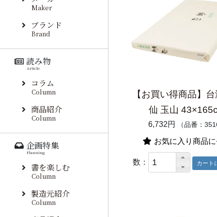
Maker
ブランド
Brand
読み物
Article
コラム
Column
【お買い得商品】台
商品紹介
仙 玉山 43×165
Column
6,732円
（品番：351
お気に入り商品に
企画特集
Planning
数：
書を楽しむ
Column
製造元紹介
Column