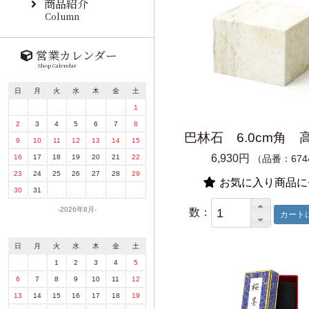
商品紹介
Column
営業カレンダー
Shop Calendar
日
月
火
水
木
金
土
1
2
3
4
5
6
7
8
巴林石 6.0cm角 高
9
10
11
12
13
14
15
6,930円
16
17
18
19
20
21
22
（品番：674
23
24
25
26
27
28
29
お気に入り商品に
30
31
2026年8月
数：
日
月
火
水
木
金
土
1
2
3
4
5
6
7
8
9
10
11
12
13
14
15
16
17
18
19