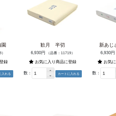
梅園
歓月 半切
新あじ
6,930円
6,930円
8）
（品番：11719）
登録
お気に入り商品に登録
お気に
数：
数：