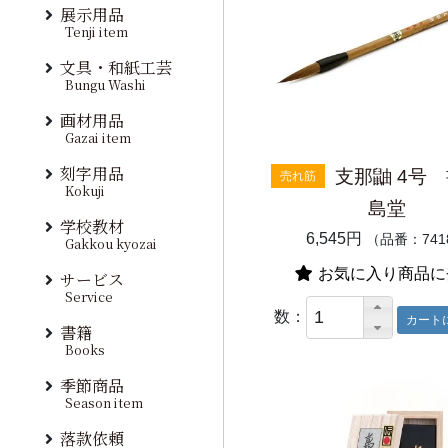
展示用品
Tenji item
文具・和紙工芸
Bungu Washi
画材用品
Gazai item
刻字用品
支那鼬 4号
売れ筋
Kokuji
島堂
学校教材
6,545円
（品番：741
Gakkou kyozai
お気に入り商品に
サービス
Service
数：
書籍
Books
季節商品
Season item
落款依頼