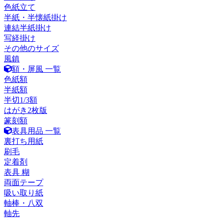
色紙立て
半紙・半懐紙掛け
連結半紙掛け
写経掛け
その他のサイズ
風鎮
額・屏風 一覧
色紙額
半紙額
半切1/3額
はがき2枚版
篆刻額
表具用品 一覧
裏打ち用紙
刷毛
定着剤
表具 糊
両面テープ
吸い取り紙
軸棒・八双
軸先