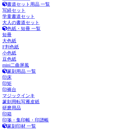
書道セット用品 一覧
写経セット
学童書道セット
大人の書道セット
色紙・短冊 一覧
短冊
大色紙
F判色紙
小色紙
豆色紙
mini二曲屏風
篆刻用品 一覧
印床
印矩
印褥台
マジックインキ
篆刻用転写雁皮紙
研磨用品
印箱
印箋・集印帳・印譜帳
篆刻印材 一覧