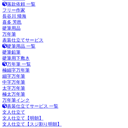
落款依頼 一覧
フリー作家
長谷川 帰海
喜多 芳邑
硬筆用品
万年筆
表装仕立てサービス
硬筆用品 一覧
硬筆鉛筆
硬筆用下敷き
万年筆 一覧
極細字万年筆
細字万年筆
中字万年筆
太字万年筆
極太万年筆
万年筆インク
表装仕立てサービス 一覧
文人仕立て
文人仕立て【明朝】
文人仕立て【スジ割り明朝】