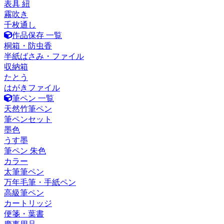
表具 紐
霧吹き
千枚通し
作品保存 一覧
桐箱・防虫香
半紙ばさみ・ファイル
収納箱
たとう
はがきファイル
筆ペン 一覧
天然竹筆ペン
筆ペンセット
墨色
うす墨
筆ペン 朱色
カラー
太筆筆ペン
万年毛筆・手紙ペン
高級筆ペン
カートリッジ
便箋・葉書