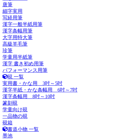
唐筆
細字実用
写経用筆
漢字一般半紙用筆
漢字条幅用筆
大字用特大筆
高級羊毛筆
珍筆
学童用半紙筆
漢字 書き初め用筆
パフォーマンス用筆
硯 一覧
実用書・かな用 3吋～5吋
漢字半紙・かな条幅用 6吋～7吋
漢字条幅用 8吋～10吋
篆刻硯
学童向け硯
一品物の硯
硯箱
書道小物 一覧
墨池