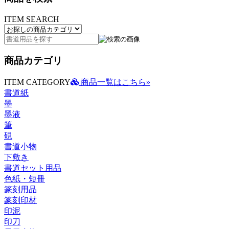
ITEM SEARCH
商品カテゴリ
ITEM CATEGORY
商品一覧はこちら»
書道紙
墨
墨液
筆
硯
書道小物
下敷き
書道セット用品
色紙・短冊
篆刻用品
篆刻印材
印泥
印刀