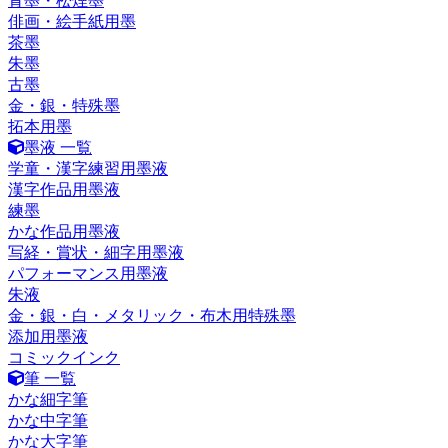
青墨・松煙墨
俳画・絵手紙用墨
茶墨
朱墨
古墨
金・銀・特殊墨
拓本用墨
墨液 一覧
学童・漢字練習用墨液
漢字作品用墨液
練墨
かな作品用墨液
写経・賞状・細字用墨液
パフォーマンス用墨液
朱液
金・銀・白・メタリック・布木用特殊墨
添加用墨液
コミックインク
筆 一覧
かな細字筆
かな中字筆
かな大字筆