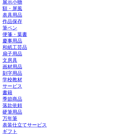
展示小物
額・屏風
表具用品
作品保存
筆ペン
便箋・葉書
慶事用品
和紙工芸品
扇子用品
文房具
画材用品
刻字用品
学校教材
サービス
書籍
季節商品
落款依頼
硬筆用品
万年筆
表装仕立てサービス
ギフト