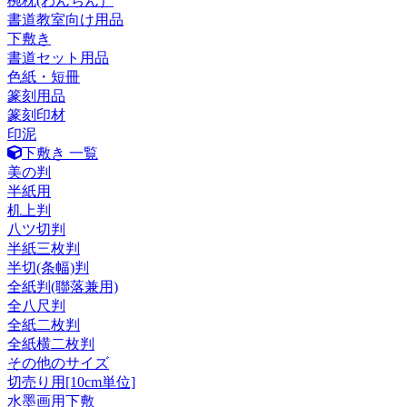
椀枕(わんちん）
書道教室向け用品
下敷き
書道セット用品
色紙・短冊
篆刻用品
篆刻印材
印泥
下敷き 一覧
美の判
半紙用
机上判
八ツ切判
半紙三枚判
半切(条幅)判
全紙判(聯落兼用)
全八尺判
全紙二枚判
全紙横二枚判
その他のサイズ
切売り用[10cm単位]
水墨画用下敷