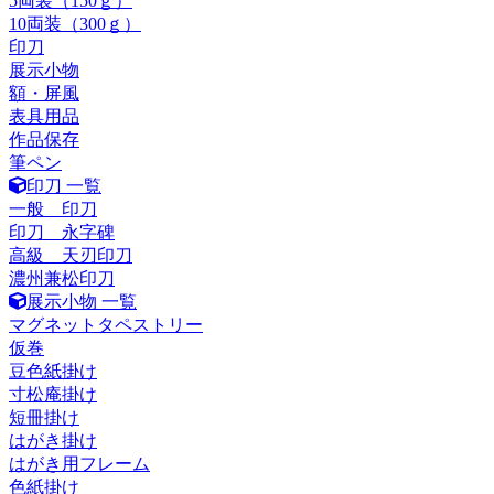
5両装（150ｇ）
10両装（300ｇ）
印刀
展示小物
額・屏風
表具用品
作品保存
筆ペン
印刀 一覧
一般 印刀
印刀 永字碑
高級 天刃印刀
濃州兼松印刀
展示小物 一覧
マグネットタペストリー
仮巻
豆色紙掛け
寸松庵掛け
短冊掛け
はがき掛け
はがき用フレーム
色紙掛け