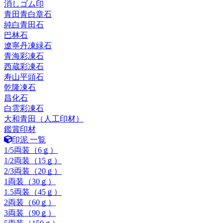
消しゴム印
青田青白章石
純白青田石
巴林石
遼寧丹凍緑石
青海彩凍石
西蔵彩凍石
寿山平頭石
乾隆凍石
昌化石
白雲彩凍石
大和青田（人工印材）
鑑賞印材
印泥 一覧
1/5両装（6ｇ）
1/2両装（15ｇ）
2/3両装（20ｇ）
1両装（30ｇ）
1.5両装（45ｇ）
2両装（60ｇ）
3両装（90ｇ）