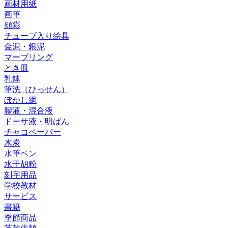
画材用紙
画筆
顔彩
チューブ入り絵具
金泥・銀泥
マーブリング
とき皿
乳鉢
筆洗（ひっせん）
ぼかし網
膠液・混合液
ドーサ液・明ばん
チャコペーパー
木炭
水筆ペン
水干胡粉
刻字用品
学校教材
サービス
書籍
季節商品