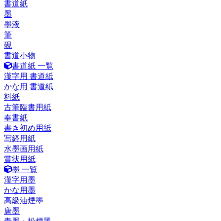
書道紙
墨
墨液
筆
硯
書道小物
書道紙 一覧
漢字用 書道紙
かな用 書道紙
料紙
古筆臨書用紙
奉書紙
書き初め用紙
写経用紙
水墨画用紙
賞状用紙
墨 一覧
漢字用墨
かな用墨
高級油煙墨
唐墨