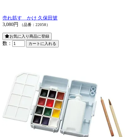
売れ筋
すゞかけ 久保田號
3,080円
（品番：22058）
お気に入り商品に登録
数：