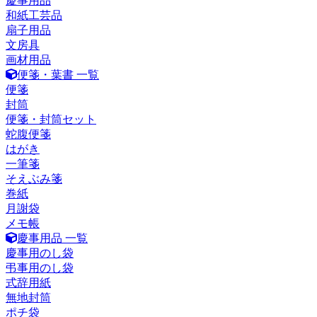
慶事用品
和紙工芸品
扇子用品
文房具
画材用品
便箋・葉書 一覧
便箋
封筒
便箋・封筒セット
蛇腹便箋
はがき
一筆箋
そえぶみ箋
巻紙
月謝袋
メモ帳
慶事用品 一覧
慶事用のし袋
弔事用のし袋
式辞用紙
無地封筒
ポチ袋