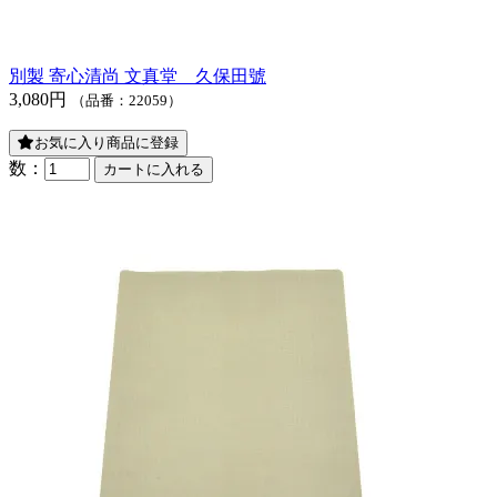
別製 寄心清尚 文真堂 久保田號
3,080円
（品番：22059）
お気に入り商品に登録
数：