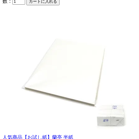
数：
人気商品
【お試し紙】蘭亭 半紙