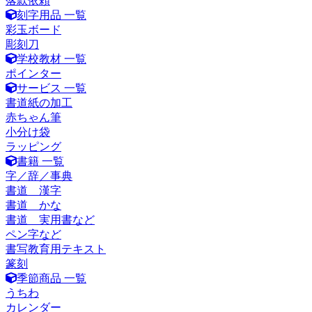
落款依頼
刻字用品 一覧
彩玉ボード
彫刻刀
学校教材 一覧
ポインター
サービス 一覧
書道紙の加工
赤ちゃん筆
小分け袋
ラッピング
書籍 一覧
字／辞／事典
書道 漢字
書道 かな
書道 実用書など
ペン字など
書写教育用テキスト
篆刻
季節商品 一覧
うちわ
カレンダー