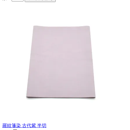
羅紋箋染 古代紫 半切