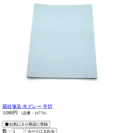
羅紋箋染 水グレー 半切
3,080円
（品番：16776）
お気に入り商品に登録
数：