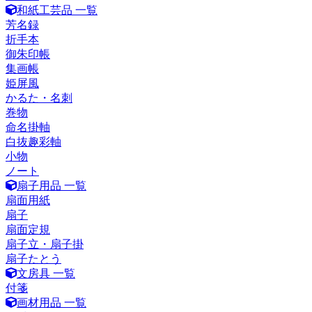
和紙工芸品 一覧
芳名録
折手本
御朱印帳
集画帳
姫屏風
かるた・名刺
巻物
命名掛軸
白抜趣彩軸
小物
ノート
扇子用品 一覧
扇面用紙
扇子
扇面定規
扇子立・扇子掛
扇子たとう
文房具 一覧
付箋
画材用品 一覧