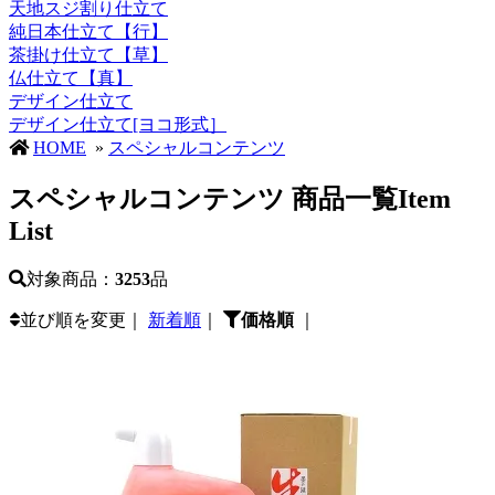
天地スジ割り仕立て
純日本仕立て【行】
茶掛け仕立て【草】
仏仕立て【真】
デザイン仕立て
デザイン仕立て[ヨコ形式］
HOME
»
スペシャルコンテンツ
スペシャルコンテンツ 商品一覧
Item
List
対象商品：
3253
品
並び順を変更｜
新着順
｜
価格順
｜