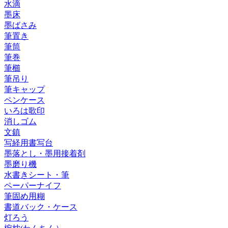
水滴
墨床
墨ばさみ
筆置き
筆筒
筆巻
筆櫛
筆吊り
筆キャップ
ペンケース
いろは歌印
消しゴム
文鎮
写経用書写台
墨落とし・墨用接着剤
墨磨り機
水書きシート・筆
ペーパーナイフ
筆固め用糊
書道バック・ケース
灯ろう