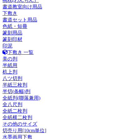
椀枕(わんちん）
書道教室向け用品
下敷き
書道セット用品
色紙・短冊
篆刻用品
篆刻印材
印泥
下敷き 一覧
美の判
半紙用
机上判
八ツ切判
半紙三枚判
半切(条幅)判
全紙判(聯落兼用)
全八尺判
全紙二枚判
全紙横二枚判
その他のサイズ
切売り用[10cm単位]
水墨画用下敷