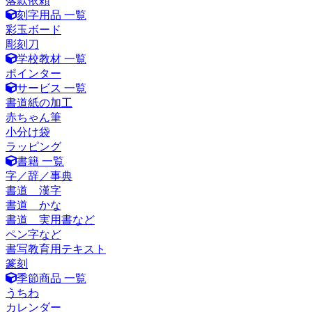
落款依頼
刻字用品 一覧
彩玉ボード
彫刻刀
学校教材 一覧
ポインター
サービス 一覧
書道紙の加工
赤ちゃん筆
小分け袋
ラッピング
書籍 一覧
字／辞／事典
書道 漢字
書道 かな
書道 実用書など
ペン字など
書写教育用テキスト
篆刻
季節商品 一覧
うちわ
カレンダー