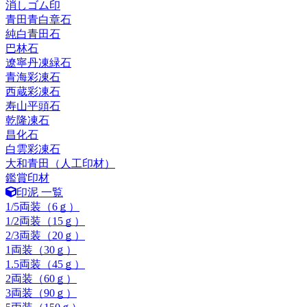
消しゴム印
青田青白章石
純白青田石
巴林石
遼寧丹凍緑石
青海彩凍石
西蔵彩凍石
寿山平頭石
乾隆凍石
昌化石
白雲彩凍石
大和青田（人工印材）
鑑賞印材
印泥 一覧
1/5両装（6ｇ）
1/2両装（15ｇ）
2/3両装（20ｇ）
1両装（30ｇ）
1.5両装（45ｇ）
2両装（60ｇ）
3両装（90ｇ）