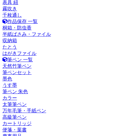
表具 紐
霧吹き
千枚通し
作品保存 一覧
桐箱・防虫香
半紙ばさみ・ファイル
収納箱
たとう
はがきファイル
筆ペン 一覧
天然竹筆ペン
筆ペンセット
墨色
うす墨
筆ペン 朱色
カラー
太筆筆ペン
万年毛筆・手紙ペン
高級筆ペン
カートリッジ
便箋・葉書