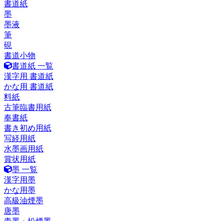
書道紙
墨
墨液
筆
硯
書道小物
書道紙 一覧
漢字用 書道紙
かな用 書道紙
料紙
古筆臨書用紙
奉書紙
書き初め用紙
写経用紙
水墨画用紙
賞状用紙
墨 一覧
漢字用墨
かな用墨
高級油煙墨
唐墨