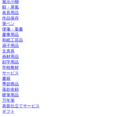
展示小物
額・屏風
表具用品
作品保存
筆ペン
便箋・葉書
慶事用品
和紙工芸品
扇子用品
文房具
画材用品
刻字用品
学校教材
サービス
書籍
季節商品
落款依頼
硬筆用品
万年筆
表装仕立てサービス
ギフト