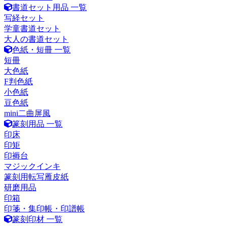
書道セット用品 一覧
写経セット
学童書道セット
大人の書道セット
色紙・短冊 一覧
短冊
大色紙
F判色紙
小色紙
豆色紙
mini二曲屏風
篆刻用品 一覧
印床
印矩
印褥台
マジックインキ
篆刻用転写雁皮紙
研磨用品
印箱
印箋・集印帳・印譜帳
篆刻印材 一覧