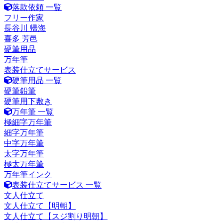
落款依頼 一覧
フリー作家
長谷川 帰海
喜多 芳邑
硬筆用品
万年筆
表装仕立てサービス
硬筆用品 一覧
硬筆鉛筆
硬筆用下敷き
万年筆 一覧
極細字万年筆
細字万年筆
中字万年筆
太字万年筆
極太万年筆
万年筆インク
表装仕立てサービス 一覧
文人仕立て
文人仕立て【明朝】
文人仕立て【スジ割り明朝】