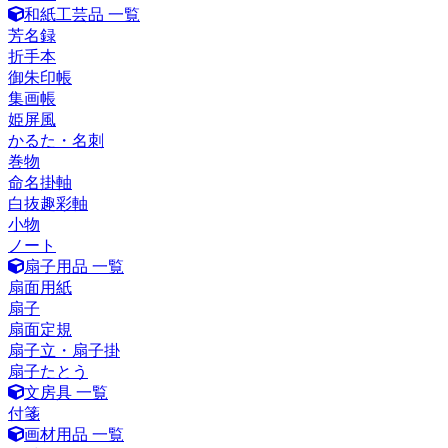
和紙工芸品 一覧
芳名録
折手本
御朱印帳
集画帳
姫屏風
かるた・名刺
巻物
命名掛軸
白抜趣彩軸
小物
ノート
扇子用品 一覧
扇面用紙
扇子
扇面定規
扇子立・扇子掛
扇子たとう
文房具 一覧
付箋
画材用品 一覧