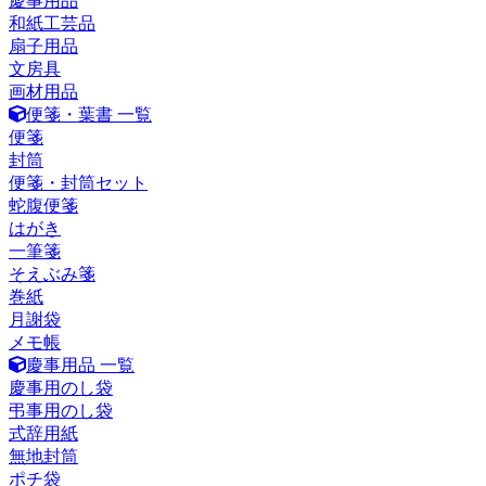
慶事用品
和紙工芸品
扇子用品
文房具
画材用品
便箋・葉書 一覧
便箋
封筒
便箋・封筒セット
蛇腹便箋
はがき
一筆箋
そえぶみ箋
巻紙
月謝袋
メモ帳
慶事用品 一覧
慶事用のし袋
弔事用のし袋
式辞用紙
無地封筒
ポチ袋