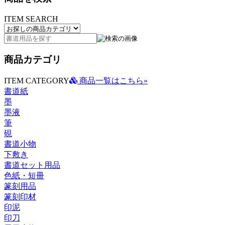
ITEM SEARCH
商品カテゴリ
ITEM CATEGORY
商品一覧はこちら»
書道紙
墨
墨液
筆
硯
書道小物
下敷き
書道セット用品
色紙・短冊
篆刻用品
篆刻印材
印泥
印刀