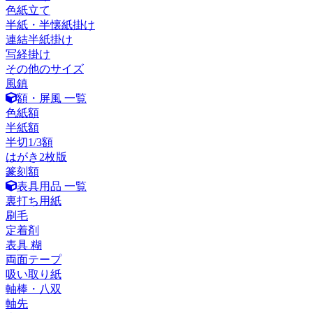
色紙立て
半紙・半懐紙掛け
連結半紙掛け
写経掛け
その他のサイズ
風鎮
額・屏風 一覧
色紙額
半紙額
半切1/3額
はがき2枚版
篆刻額
表具用品 一覧
裏打ち用紙
刷毛
定着剤
表具 糊
両面テープ
吸い取り紙
軸棒・八双
軸先