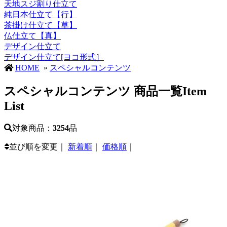
天地スジ割り仕立て
純日本仕立て【行】
茶掛け仕立て【草】
仏仕立て【真】
デザイン仕立て
デザイン仕立て[ヨコ形式］
HOME
»
スペシャルコンテンツ
スペシャルコンテンツ 商品一覧
Item
List
対象商品：
3254
品
並び順を変更｜
新着順
｜
価格順
｜