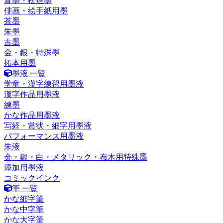
青墨・松煙墨
俳画・絵手紙用墨
茶墨
朱墨
古墨
金・銀・特殊墨
拓本用墨
墨液 一覧
学童・漢字練習用墨液
漢字作品用墨液
練墨
かな作品用墨液
写経・賞状・細字用墨液
パフォーマンス用墨液
朱液
金・銀・白・メタリック・布木用特殊墨
添加用墨液
コミックインク
筆 一覧
かな細字筆
かな中字筆
かな大字筆