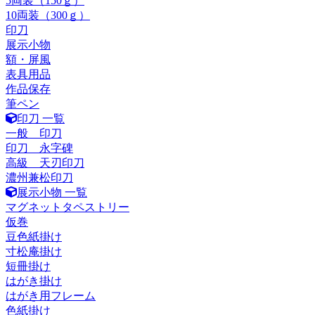
5両装（150ｇ）
10両装（300ｇ）
印刀
展示小物
額・屏風
表具用品
作品保存
筆ペン
印刀 一覧
一般 印刀
印刀 永字碑
高級 天刃印刀
濃州兼松印刀
展示小物 一覧
マグネットタペストリー
仮巻
豆色紙掛け
寸松庵掛け
短冊掛け
はがき掛け
はがき用フレーム
色紙掛け