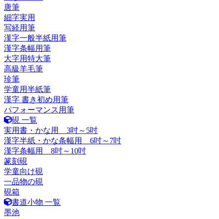
唐筆
細字実用
写経用筆
漢字一般半紙用筆
漢字条幅用筆
大字用特大筆
高級羊毛筆
珍筆
学童用半紙筆
漢字 書き初め用筆
パフォーマンス用筆
硯 一覧
実用書・かな用 3吋～5吋
漢字半紙・かな条幅用 6吋～7吋
漢字条幅用 8吋～10吋
篆刻硯
学童向け硯
一品物の硯
硯箱
書道小物 一覧
墨池