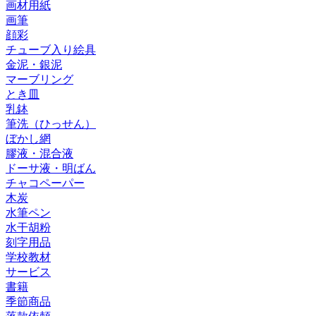
画材用紙
画筆
顔彩
チューブ入り絵具
金泥・銀泥
マーブリング
とき皿
乳鉢
筆洗（ひっせん）
ぼかし網
膠液・混合液
ドーサ液・明ばん
チャコペーパー
木炭
水筆ペン
水干胡粉
刻字用品
学校教材
サービス
書籍
季節商品