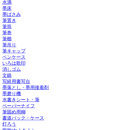
水滴
墨床
墨ばさみ
筆置き
筆筒
筆巻
筆櫛
筆吊り
筆キャップ
ペンケース
いろは歌印
消しゴム
文鎮
写経用書写台
墨落とし・墨用接着剤
墨磨り機
水書きシート・筆
ペーパーナイフ
筆固め用糊
書道バック・ケース
灯ろう