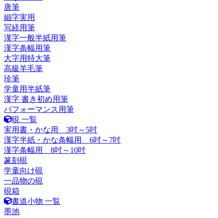
唐筆
細字実用
写経用筆
漢字一般半紙用筆
漢字条幅用筆
大字用特大筆
高級羊毛筆
珍筆
学童用半紙筆
漢字 書き初め用筆
パフォーマンス用筆
硯 一覧
実用書・かな用 3吋～5吋
漢字半紙・かな条幅用 6吋～7吋
漢字条幅用 8吋～10吋
篆刻硯
学童向け硯
一品物の硯
硯箱
書道小物 一覧
墨池