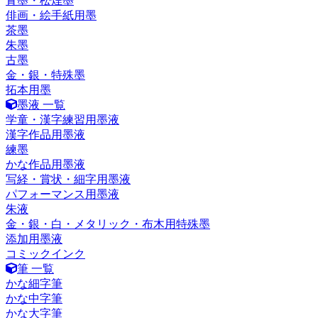
青墨・松煙墨
俳画・絵手紙用墨
茶墨
朱墨
古墨
金・銀・特殊墨
拓本用墨
墨液 一覧
学童・漢字練習用墨液
漢字作品用墨液
練墨
かな作品用墨液
写経・賞状・細字用墨液
パフォーマンス用墨液
朱液
金・銀・白・メタリック・布木用特殊墨
添加用墨液
コミックインク
筆 一覧
かな細字筆
かな中字筆
かな大字筆