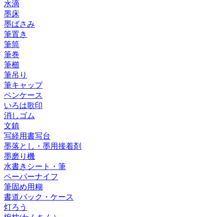
水滴
墨床
墨ばさみ
筆置き
筆筒
筆巻
筆櫛
筆吊り
筆キャップ
ペンケース
いろは歌印
消しゴム
文鎮
写経用書写台
墨落とし・墨用接着剤
墨磨り機
水書きシート・筆
ペーパーナイフ
筆固め用糊
書道バック・ケース
灯ろう