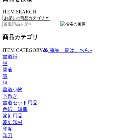
ITEM SEARCH
商品カテゴリ
ITEM CATEGORY
商品一覧はこちら»
書道紙
墨
墨液
筆
硯
書道小物
下敷き
書道セット用品
色紙・短冊
篆刻用品
篆刻印材
印泥
印刀