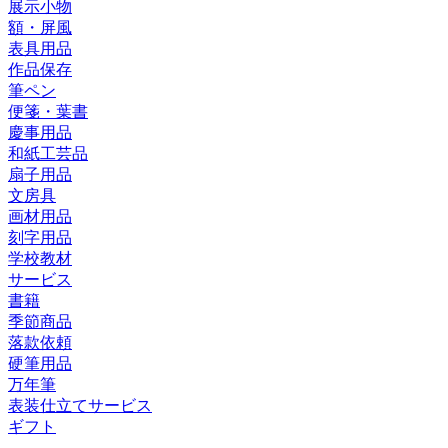
展示小物
額・屏風
表具用品
作品保存
筆ペン
便箋・葉書
慶事用品
和紙工芸品
扇子用品
文房具
画材用品
刻字用品
学校教材
サービス
書籍
季節商品
落款依頼
硬筆用品
万年筆
表装仕立てサービス
ギフト