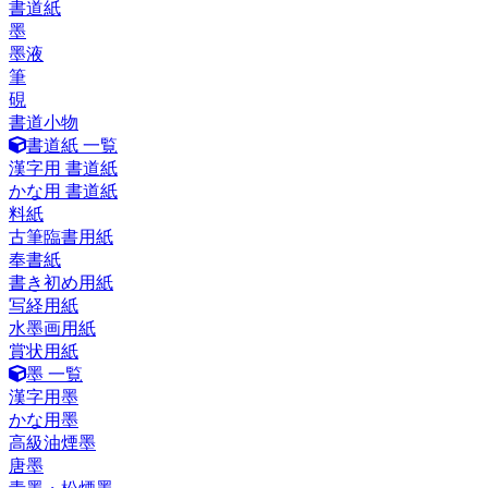
書道紙
墨
墨液
筆
硯
書道小物
書道紙 一覧
漢字用 書道紙
かな用 書道紙
料紙
古筆臨書用紙
奉書紙
書き初め用紙
写経用紙
水墨画用紙
賞状用紙
墨 一覧
漢字用墨
かな用墨
高級油煙墨
唐墨