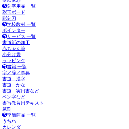
落款依頼
刻字用品 一覧
彩玉ボード
彫刻刀
学校教材 一覧
ポインター
サービス 一覧
書道紙の加工
赤ちゃん筆
小分け袋
ラッピング
書籍 一覧
字／辞／事典
書道 漢字
書道 かな
書道 実用書など
ペン字など
書写教育用テキスト
篆刻
季節商品 一覧
うちわ
カレンダー