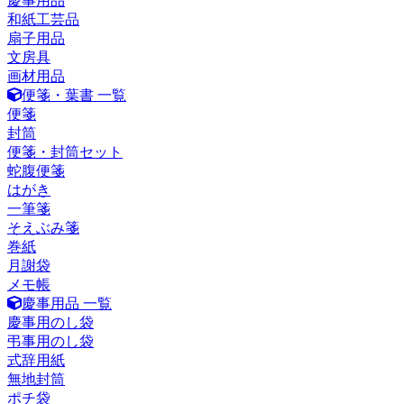
慶事用品
和紙工芸品
扇子用品
文房具
画材用品
便箋・葉書 一覧
便箋
封筒
便箋・封筒セット
蛇腹便箋
はがき
一筆箋
そえぶみ箋
巻紙
月謝袋
メモ帳
慶事用品 一覧
慶事用のし袋
弔事用のし袋
式辞用紙
無地封筒
ポチ袋