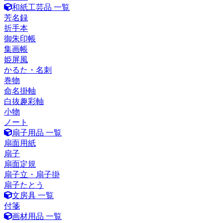
和紙工芸品 一覧
芳名録
折手本
御朱印帳
集画帳
姫屏風
かるた・名刺
巻物
命名掛軸
白抜趣彩軸
小物
ノート
扇子用品 一覧
扇面用紙
扇子
扇面定規
扇子立・扇子掛
扇子たとう
文房具 一覧
付箋
画材用品 一覧