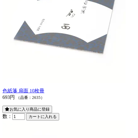
色紙箋 扇面 10枚冊
693円
（品番：2635）
お気に入り商品に登録
数：