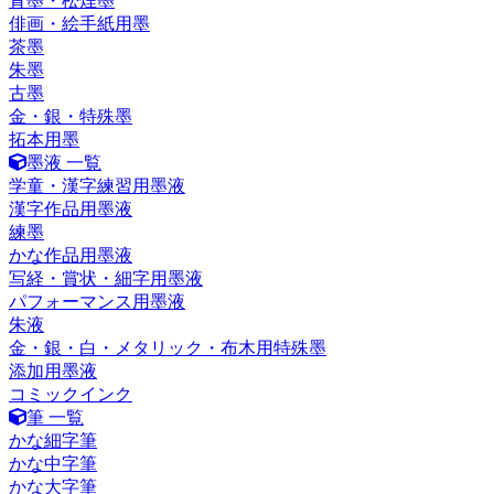
青墨・松煙墨
俳画・絵手紙用墨
茶墨
朱墨
古墨
金・銀・特殊墨
拓本用墨
墨液 一覧
学童・漢字練習用墨液
漢字作品用墨液
練墨
かな作品用墨液
写経・賞状・細字用墨液
パフォーマンス用墨液
朱液
金・銀・白・メタリック・布木用特殊墨
添加用墨液
コミックインク
筆 一覧
かな細字筆
かな中字筆
かな大字筆