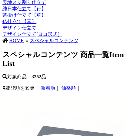
天地スジ割り仕立て
純日本仕立て【行】
茶掛け仕立て【草】
仏仕立て【真】
デザイン仕立て
デザイン仕立て[ヨコ形式］
HOME
»
スペシャルコンテンツ
スペシャルコンテンツ 商品一覧
Item
List
対象商品：
3252
品
並び順を変更｜
新着順
｜
価格順
｜