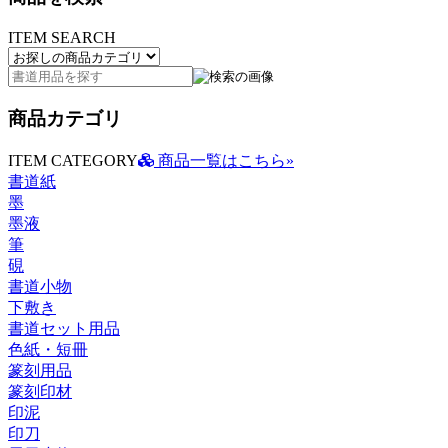
ITEM SEARCH
商品カテゴリ
ITEM CATEGORY
商品一覧はこちら»
書道紙
墨
墨液
筆
硯
書道小物
下敷き
書道セット用品
色紙・短冊
篆刻用品
篆刻印材
印泥
印刀