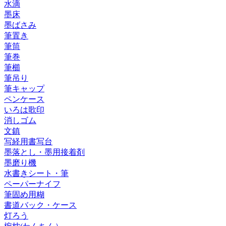
水滴
墨床
墨ばさみ
筆置き
筆筒
筆巻
筆櫛
筆吊り
筆キャップ
ペンケース
いろは歌印
消しゴム
文鎮
写経用書写台
墨落とし・墨用接着剤
墨磨り機
水書きシート・筆
ペーパーナイフ
筆固め用糊
書道バック・ケース
灯ろう