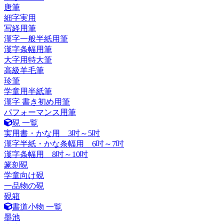
唐筆
細字実用
写経用筆
漢字一般半紙用筆
漢字条幅用筆
大字用特大筆
高級羊毛筆
珍筆
学童用半紙筆
漢字 書き初め用筆
パフォーマンス用筆
硯 一覧
実用書・かな用 3吋～5吋
漢字半紙・かな条幅用 6吋～7吋
漢字条幅用 8吋～10吋
篆刻硯
学童向け硯
一品物の硯
硯箱
書道小物 一覧
墨池