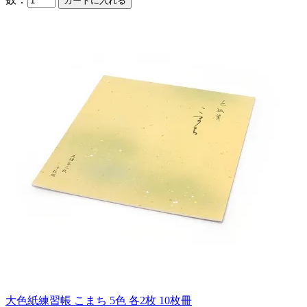
大色紙練習帳 こまち 5色 各2枚 10枚冊