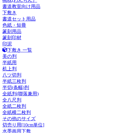
椀枕(わんちん）
書道教室向け用品
下敷き
書道セット用品
色紙・短冊
篆刻用品
篆刻印材
印泥
下敷き 一覧
美の判
半紙用
机上判
八ツ切判
半紙三枚判
半切(条幅)判
全紙判(聯落兼用)
全八尺判
全紙二枚判
全紙横二枚判
その他のサイズ
切売り用[10cm単位]
水墨画用下敷