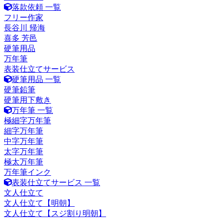
落款依頼 一覧
フリー作家
長谷川 帰海
喜多 芳邑
硬筆用品
万年筆
表装仕立てサービス
硬筆用品 一覧
硬筆鉛筆
硬筆用下敷き
万年筆 一覧
極細字万年筆
細字万年筆
中字万年筆
太字万年筆
極太万年筆
万年筆インク
表装仕立てサービス 一覧
文人仕立て
文人仕立て【明朝】
文人仕立て【スジ割り明朝】