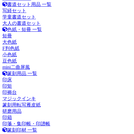
書道セット用品 一覧
写経セット
学童書道セット
大人の書道セット
色紙・短冊 一覧
短冊
大色紙
F判色紙
小色紙
豆色紙
mini二曲屏風
篆刻用品 一覧
印床
印矩
印褥台
マジックインキ
篆刻用転写雁皮紙
研磨用品
印箱
印箋・集印帳・印譜帳
篆刻印材 一覧