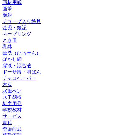
画材用紙
画筆
顔彩
チューブ入り絵具
金泥・銀泥
マーブリング
とき皿
乳鉢
筆洗（ひっせん）
ぼかし網
膠液・混合液
ドーサ液・明ばん
チャコペーパー
木炭
水筆ペン
水干胡粉
刻字用品
学校教材
サービス
書籍
季節商品