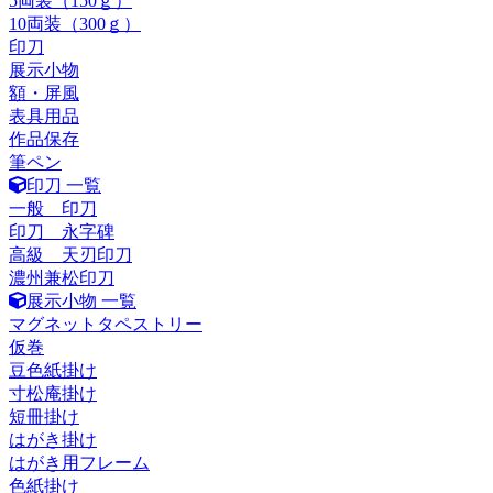
5両装（150ｇ）
10両装（300ｇ）
印刀
展示小物
額・屏風
表具用品
作品保存
筆ペン
印刀 一覧
一般 印刀
印刀 永字碑
高級 天刃印刀
濃州兼松印刀
展示小物 一覧
マグネットタペストリー
仮巻
豆色紙掛け
寸松庵掛け
短冊掛け
はがき掛け
はがき用フレーム
色紙掛け