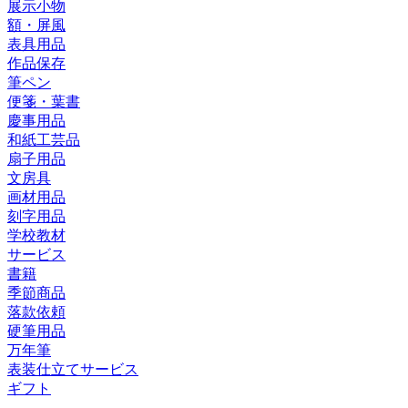
展示小物
額・屏風
表具用品
作品保存
筆ペン
便箋・葉書
慶事用品
和紙工芸品
扇子用品
文房具
画材用品
刻字用品
学校教材
サービス
書籍
季節商品
落款依頼
硬筆用品
万年筆
表装仕立てサービス
ギフト