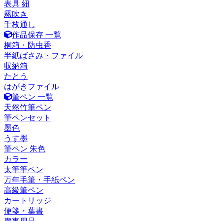
表具 紐
霧吹き
千枚通し
作品保存 一覧
桐箱・防虫香
半紙ばさみ・ファイル
収納箱
たとう
はがきファイル
筆ペン 一覧
天然竹筆ペン
筆ペンセット
墨色
うす墨
筆ペン 朱色
カラー
太筆筆ペン
万年毛筆・手紙ペン
高級筆ペン
カートリッジ
便箋・葉書