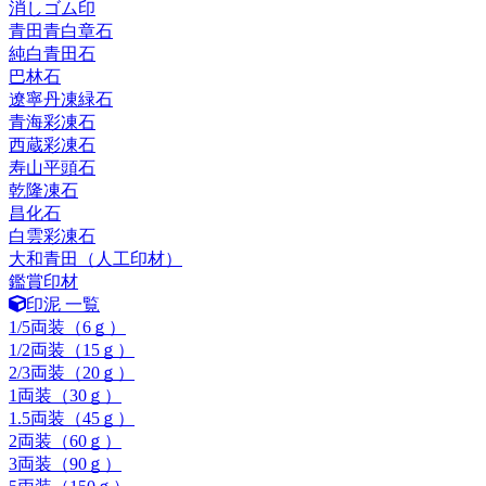
消しゴム印
青田青白章石
純白青田石
巴林石
遼寧丹凍緑石
青海彩凍石
西蔵彩凍石
寿山平頭石
乾隆凍石
昌化石
白雲彩凍石
大和青田（人工印材）
鑑賞印材
印泥 一覧
1/5両装（6ｇ）
1/2両装（15ｇ）
2/3両装（20ｇ）
1両装（30ｇ）
1.5両装（45ｇ）
2両装（60ｇ）
3両装（90ｇ）