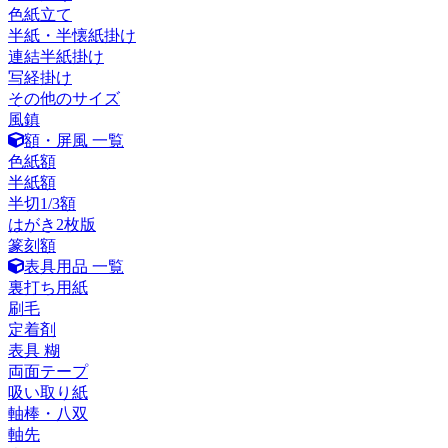
色紙立て
半紙・半懐紙掛け
連結半紙掛け
写経掛け
その他のサイズ
風鎮
額・屏風 一覧
色紙額
半紙額
半切1/3額
はがき2枚版
篆刻額
表具用品 一覧
裏打ち用紙
刷毛
定着剤
表具 糊
両面テープ
吸い取り紙
軸棒・八双
軸先