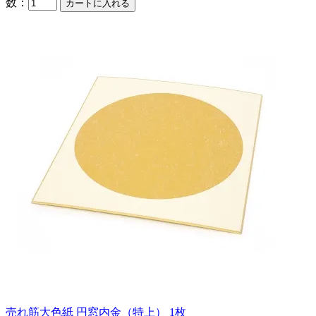
数：
売れ筋
大色紙 円窓内金（特上） 1枚