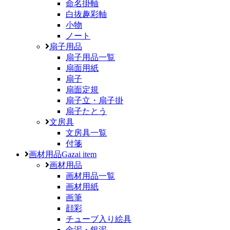
命名掛軸
白抜趣彩軸
小物
ノート
扇子用品
扇子用品一覧
扇面用紙
扇子
扇面定規
扇子立・扇子掛
扇子たとう
文房具
文房具一覧
付箋
画材用品
Gazai item
画材用品
画材用品一覧
画材用紙
画筆
顔彩
チューブ入り絵具
金泥・銀泥