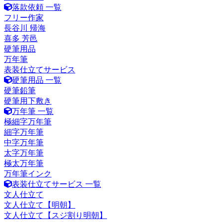
落款依頼 一覧
フリー作家
長谷川 帰海
喜多 芳邑
硬筆用品
万年筆
表装仕立てサービス
硬筆用品 一覧
硬筆鉛筆
硬筆用下敷き
万年筆 一覧
極細字万年筆
細字万年筆
中字万年筆
太字万年筆
極太万年筆
万年筆インク
表装仕立てサービス 一覧
文人仕立て
文人仕立て【明朝】
文人仕立て【スジ割り明朝】