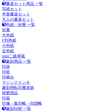
書道セット用品 一覧
写経セット
学童書道セット
大人の書道セット
色紙・短冊 一覧
短冊
大色紙
F判色紙
小色紙
豆色紙
mini二曲屏風
篆刻用品 一覧
印床
印矩
印褥台
マジックインキ
篆刻用転写雁皮紙
研磨用品
印箱
印箋・集印帳・印譜帳
篆刻印材 一覧