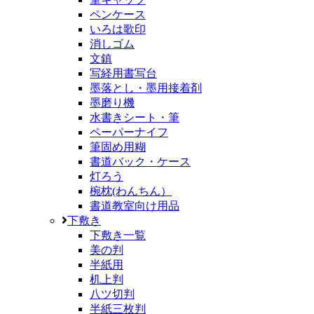
ペンケース
いろは歌印
消しゴム
文鎮
写経用書写台
墨落とし・墨用接着剤
墨磨り機
水書きシート・筆
ペーパーナイフ
筆固め用糊
書道バック・ケース
灯ろう
椀枕(わんちん）
書道教室向け用品
下敷き
下敷き一覧
美の判
半紙用
机上判
八ツ切判
半紙三枚判