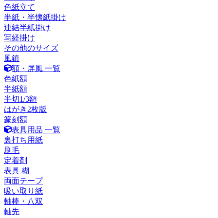
色紙立て
半紙・半懐紙掛け
連結半紙掛け
写経掛け
その他のサイズ
風鎮
額・屏風 一覧
色紙額
半紙額
半切1/3額
はがき2枚版
篆刻額
表具用品 一覧
裏打ち用紙
刷毛
定着剤
表具 糊
両面テープ
吸い取り紙
軸棒・八双
軸先