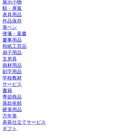
展示小物
額・屏風
表具用品
作品保存
筆ペン
便箋・葉書
慶事用品
和紙工芸品
扇子用品
文房具
画材用品
刻字用品
学校教材
サービス
書籍
季節商品
落款依頼
硬筆用品
万年筆
表装仕立てサービス
ギフト