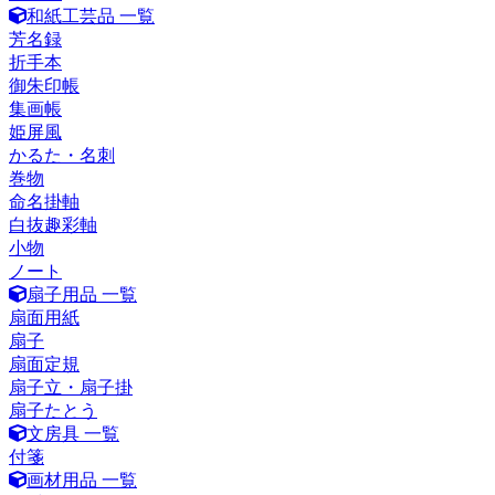
和紙工芸品 一覧
芳名録
折手本
御朱印帳
集画帳
姫屏風
かるた・名刺
巻物
命名掛軸
白抜趣彩軸
小物
ノート
扇子用品 一覧
扇面用紙
扇子
扇面定規
扇子立・扇子掛
扇子たとう
文房具 一覧
付箋
画材用品 一覧