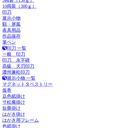
5両装（150ｇ）
10両装（300ｇ）
印刀
展示小物
額・屏風
表具用品
作品保存
筆ペン
印刀 一覧
一般 印刀
印刀 永字碑
高級 天刃印刀
濃州兼松印刀
展示小物 一覧
マグネットタペストリー
仮巻
豆色紙掛け
寸松庵掛け
短冊掛け
はがき掛け
はがき用フレーム
色紙掛け