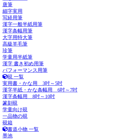
唐筆
細字実用
写経用筆
漢字一般半紙用筆
漢字条幅用筆
大字用特大筆
高級羊毛筆
珍筆
学童用半紙筆
漢字 書き初め用筆
パフォーマンス用筆
硯 一覧
実用書・かな用 3吋～5吋
漢字半紙・かな条幅用 6吋～7吋
漢字条幅用 8吋～10吋
篆刻硯
学童向け硯
一品物の硯
硯箱
書道小物 一覧
墨池