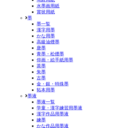
水墨画用紙
賞状用紙
墨
墨一覧
漢字用墨
かな用墨
高級油煙墨
唐墨
青墨・松煙墨
俳画・絵手紙用墨
茶墨
朱墨
古墨
金・銀・特殊墨
拓本用墨
墨液
墨液一覧
学童・漢字練習用墨液
漢字作品用墨液
練墨
かな作品用墨液