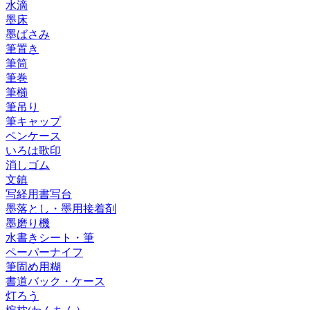
水滴
墨床
墨ばさみ
筆置き
筆筒
筆巻
筆櫛
筆吊り
筆キャップ
ペンケース
いろは歌印
消しゴム
文鎮
写経用書写台
墨落とし・墨用接着剤
墨磨り機
水書きシート・筆
ペーパーナイフ
筆固め用糊
書道バック・ケース
灯ろう