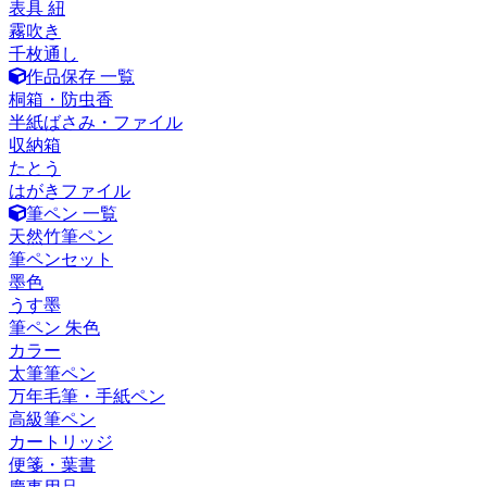
表具 紐
霧吹き
千枚通し
作品保存 一覧
桐箱・防虫香
半紙ばさみ・ファイル
収納箱
たとう
はがきファイル
筆ペン 一覧
天然竹筆ペン
筆ペンセット
墨色
うす墨
筆ペン 朱色
カラー
太筆筆ペン
万年毛筆・手紙ペン
高級筆ペン
カートリッジ
便箋・葉書