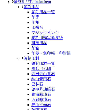
篆刻用品
Tenkoku item
篆刻用品
篆刻用品一覧
印床
印矩
印褥台
マジックインキ
篆刻用転写雁皮紙
研磨用品
印箱
印箋・集印帳・印譜帳
篆刻印材
篆刻印材一覧
消しゴム印
青田青白章石
純白青田石
巴林石
遼寧丹凍緑石
青海彩凍石
西蔵彩凍石
寿山平頭石
乾隆凍石