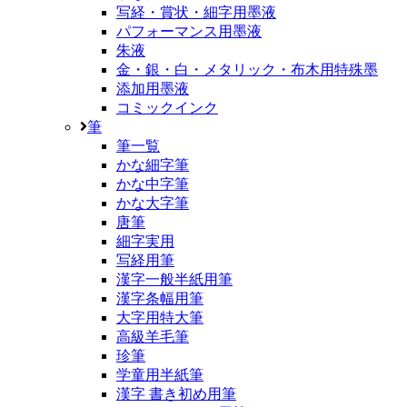
写経・賞状・細字用墨液
パフォーマンス用墨液
朱液
金・銀・白・メタリック・布木用特殊墨
添加用墨液
コミックインク
筆
筆一覧
かな細字筆
かな中字筆
かな大字筆
唐筆
細字実用
写経用筆
漢字一般半紙用筆
漢字条幅用筆
大字用特大筆
高級羊毛筆
珍筆
学童用半紙筆
漢字 書き初め用筆