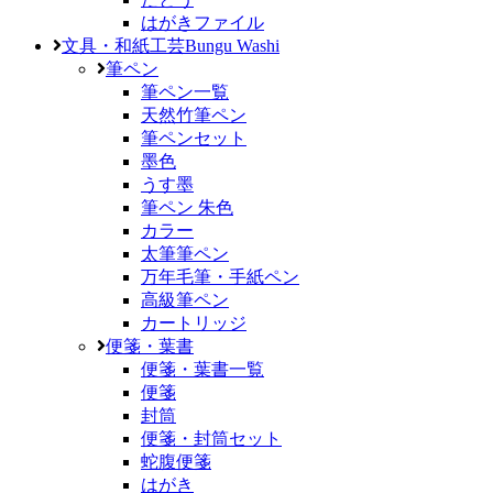
はがきファイル
文具・和紙工芸
Bungu Washi
筆ペン
筆ペン一覧
天然竹筆ペン
筆ペンセット
墨色
うす墨
筆ペン 朱色
カラー
太筆筆ペン
万年毛筆・手紙ペン
高級筆ペン
カートリッジ
便箋・葉書
便箋・葉書一覧
便箋
封筒
便箋・封筒セット
蛇腹便箋
はがき