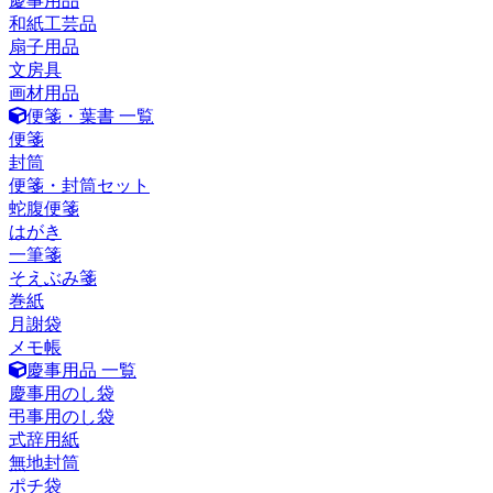
慶事用品
和紙工芸品
扇子用品
文房具
画材用品
便箋・葉書 一覧
便箋
封筒
便箋・封筒セット
蛇腹便箋
はがき
一筆箋
そえぶみ箋
巻紙
月謝袋
メモ帳
慶事用品 一覧
慶事用のし袋
弔事用のし袋
式辞用紙
無地封筒
ポチ袋