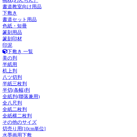
椀枕(わんちん）
書道教室向け用品
下敷き
書道セット用品
色紙・短冊
篆刻用品
篆刻印材
印泥
下敷き 一覧
美の判
半紙用
机上判
八ツ切判
半紙三枚判
半切(条幅)判
全紙判(聯落兼用)
全八尺判
全紙二枚判
全紙横二枚判
その他のサイズ
切売り用[10cm単位]
水墨画用下敷