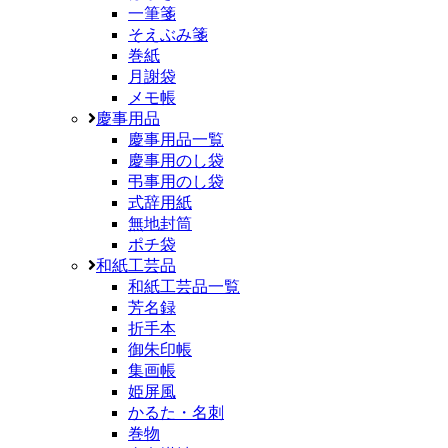
一筆箋
そえぶみ箋
巻紙
月謝袋
メモ帳
慶事用品
慶事用品一覧
慶事用のし袋
弔事用のし袋
式辞用紙
無地封筒
ポチ袋
和紙工芸品
和紙工芸品一覧
芳名録
折手本
御朱印帳
集画帳
姫屏風
かるた・名刺
巻物