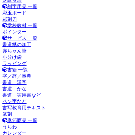
落款依頼
刻字用品 一覧
彩玉ボード
彫刻刀
学校教材 一覧
ポインター
サービス 一覧
書道紙の加工
赤ちゃん筆
小分け袋
ラッピング
書籍 一覧
字／辞／事典
書道 漢字
書道 かな
書道 実用書など
ペン字など
書写教育用テキスト
篆刻
季節商品 一覧
うちわ
カレンダー