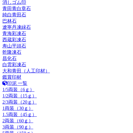
消しゴム印
青田青白章石
純白青田石
巴林石
遼寧丹凍緑石
青海彩凍石
西蔵彩凍石
寿山平頭石
乾隆凍石
昌化石
白雲彩凍石
大和青田（人工印材）
鑑賞印材
印泥 一覧
1/5両装（6ｇ）
1/2両装（15ｇ）
2/3両装（20ｇ）
1両装（30ｇ）
1.5両装（45ｇ）
2両装（60ｇ）
3両装（90ｇ）