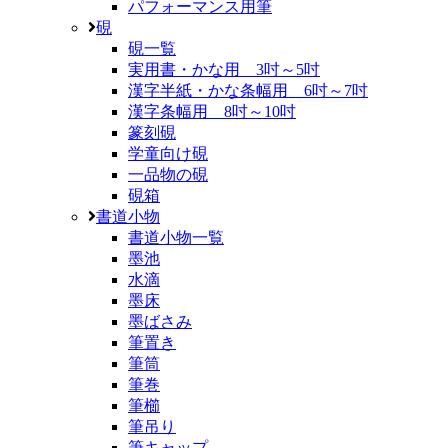
パフォーマンス用筆
硯
硯一覧
実用書・かな用 3吋～5吋
漢字半紙・かな条幅用 6吋～7吋
漢字条幅用 8吋～10吋
篆刻硯
学童向け硯
一品物の硯
硯箱
書道小物
書道小物一覧
墨池
水滴
墨床
墨ばさみ
筆置き
筆筒
筆巻
筆櫛
筆吊り
筆キャップ