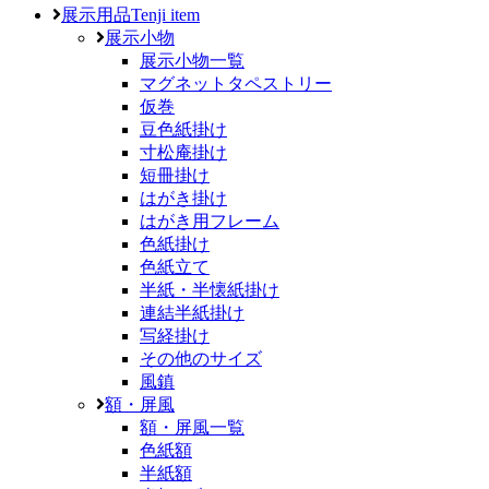
展示用品
Tenji item
展示小物
展示小物一覧
マグネットタペストリー
仮巻
豆色紙掛け
寸松庵掛け
短冊掛け
はがき掛け
はがき用フレーム
色紙掛け
色紙立て
半紙・半懐紙掛け
連結半紙掛け
写経掛け
その他のサイズ
風鎮
額・屏風
額・屏風一覧
色紙額
半紙額