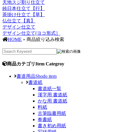
天地スジ割り仕立て
純日本仕立て【行】
茶掛け仕立て【草】
仏仕立て【真】
デザイン仕立て
デザイン仕立て[ヨコ形式］
HOME
» 商品絞り込み検索
商品カテゴリ
Item Categroy
書道用品
Shodo item
書道紙
書道紙一覧
漢字用 書道紙
かな用 書道紙
料紙
古筆臨書用紙
奉書紙
書き初め用紙
写経用紙