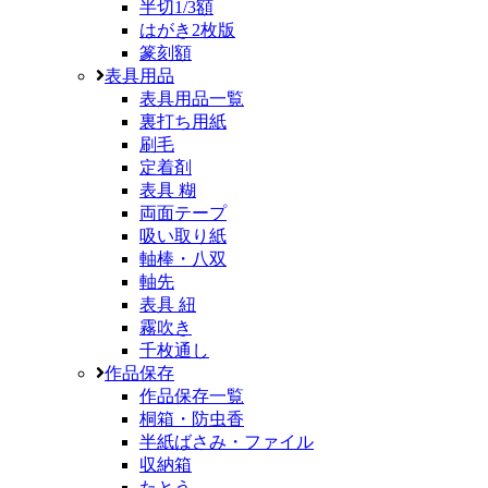
半切1/3額
はがき2枚版
篆刻額
表具用品
表具用品一覧
裏打ち用紙
刷毛
定着剤
表具 糊
両面テープ
吸い取り紙
軸棒・八双
軸先
表具 紐
霧吹き
千枚通し
作品保存
作品保存一覧
桐箱・防虫香
半紙ばさみ・ファイル
収納箱
たとう