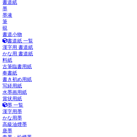
書道紙
墨
墨液
筆
硯
書道小物
書道紙 一覧
漢字用 書道紙
かな用 書道紙
料紙
古筆臨書用紙
奉書紙
書き初め用紙
写経用紙
水墨画用紙
賞状用紙
墨 一覧
漢字用墨
かな用墨
高級油煙墨
唐墨