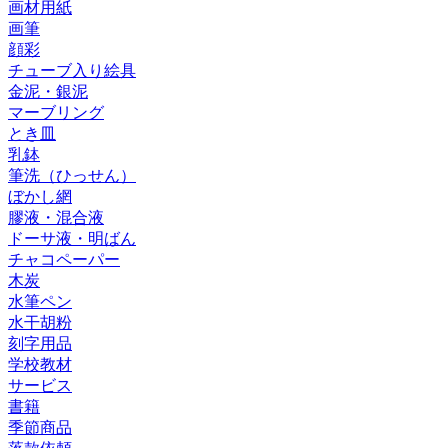
画材用紙
画筆
顔彩
チューブ入り絵具
金泥・銀泥
マーブリング
とき皿
乳鉢
筆洗（ひっせん）
ぼかし網
膠液・混合液
ドーサ液・明ばん
チャコペーパー
木炭
水筆ペン
水干胡粉
刻字用品
学校教材
サービス
書籍
季節商品