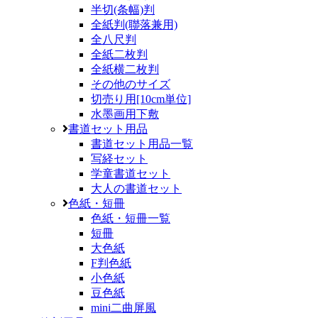
半切(条幅)判
全紙判(聯落兼用)
全八尺判
全紙二枚判
全紙横二枚判
その他のサイズ
切売り用[10cm単位]
水墨画用下敷
書道セット用品
書道セット用品一覧
写経セット
学童書道セット
大人の書道セット
色紙・短冊
色紙・短冊一覧
短冊
大色紙
F判色紙
小色紙
豆色紙
mini二曲屏風