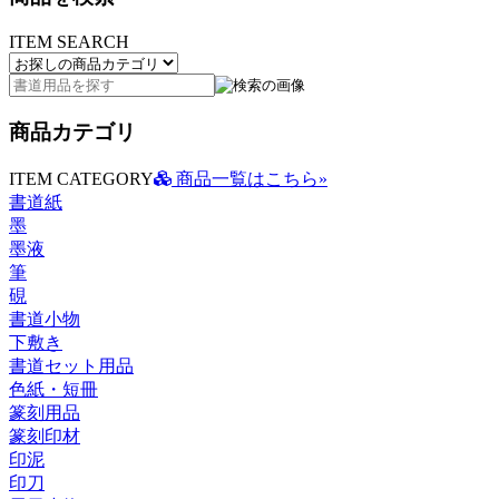
ITEM SEARCH
商品カテゴリ
ITEM CATEGORY
商品一覧はこちら»
書道紙
墨
墨液
筆
硯
書道小物
下敷き
書道セット用品
色紙・短冊
篆刻用品
篆刻印材
印泥
印刀