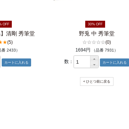
% OFF
30% OFF
】清剛 秀筆堂
野兎 中 秀筆堂
★★
(5)
☆☆☆☆☆
(0)
1694円
番 2433）
（品番 7931）
数：
< ひとつ前に戻る