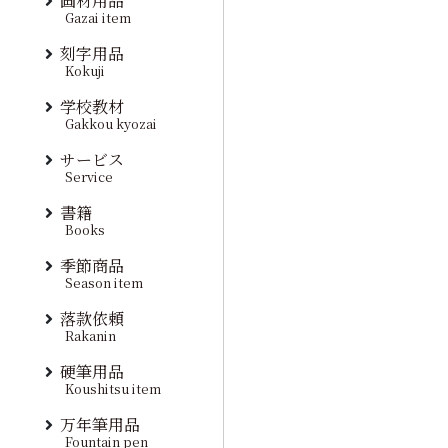
画材用品
Gazai item
刻字用品
Kokuji
学校教材
Gakkou kyozai
サービス
Service
書籍
Books
季節商品
Season item
落款依頼
Rakanin
硬筆用品
Koushitsu item
万年筆用品
Fountain pen