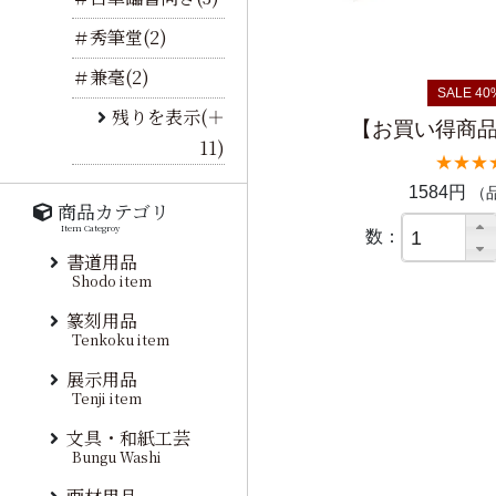
＃秀筆堂(2)
＃兼毫(2)
SALE 40
残りを表示(＋
【お買い得商品
11)
★★★
1584円
（品
商品カテゴリ
Item Categroy
数：
書道用品
Shodo item
篆刻用品
Tenkoku item
展示用品
Tenji item
文具・和紙工芸
Bungu Washi