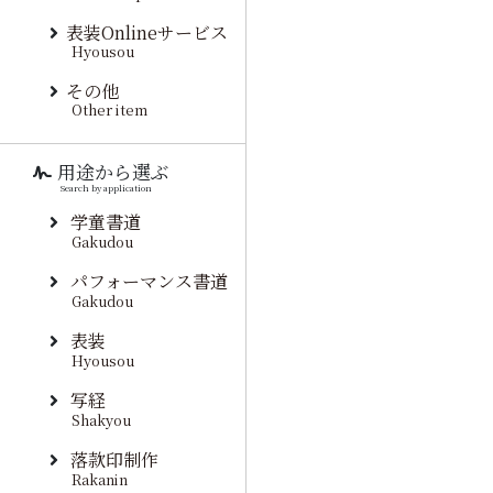
表装Onlineサービス
Hyousou
その他
Other item
用途から選ぶ
Search by application
学童書道
Gakudou
パフォーマンス書道
Gakudou
表装
Hyousou
写経
Shakyou
落款印制作
Rakanin