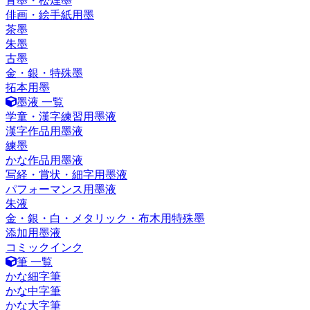
青墨・松煙墨
俳画・絵手紙用墨
茶墨
朱墨
古墨
金・銀・特殊墨
拓本用墨
墨液 一覧
学童・漢字練習用墨液
漢字作品用墨液
練墨
かな作品用墨液
写経・賞状・細字用墨液
パフォーマンス用墨液
朱液
金・銀・白・メタリック・布木用特殊墨
添加用墨液
コミックインク
筆 一覧
かな細字筆
かな中字筆
かな大字筆