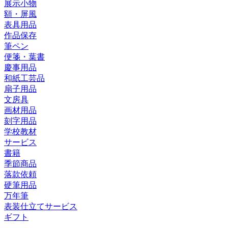
展示小物
額・屏風
表具用品
作品保存
筆ペン
便箋・葉書
慶事用品
和紙工芸品
扇子用品
文房具
画材用品
刻字用品
学校教材
サービス
書籍
季節商品
落款依頼
硬筆用品
万年筆
表装仕立てサービス
ギフト