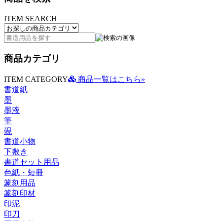
ITEM SEARCH
商品カテゴリ
ITEM CATEGORY
商品一覧はこちら»
書道紙
墨
墨液
筆
硯
書道小物
下敷き
書道セット用品
色紙・短冊
篆刻用品
篆刻印材
印泥
印刀