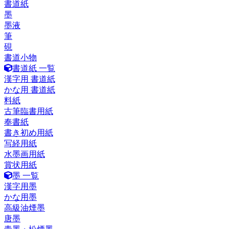
書道紙
墨
墨液
筆
硯
書道小物
書道紙 一覧
漢字用 書道紙
かな用 書道紙
料紙
古筆臨書用紙
奉書紙
書き初め用紙
写経用紙
水墨画用紙
賞状用紙
墨 一覧
漢字用墨
かな用墨
高級油煙墨
唐墨