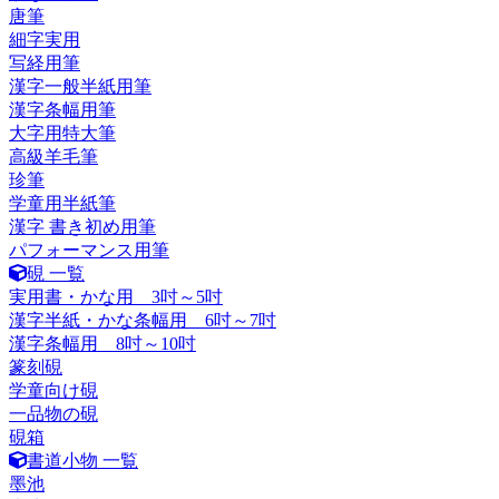
唐筆
細字実用
写経用筆
漢字一般半紙用筆
漢字条幅用筆
大字用特大筆
高級羊毛筆
珍筆
学童用半紙筆
漢字 書き初め用筆
パフォーマンス用筆
硯 一覧
実用書・かな用 3吋～5吋
漢字半紙・かな条幅用 6吋～7吋
漢字条幅用 8吋～10吋
篆刻硯
学童向け硯
一品物の硯
硯箱
書道小物 一覧
墨池