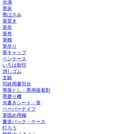
水滴
墨床
墨ばさみ
筆置き
筆筒
筆巻
筆櫛
筆吊り
筆キャップ
ペンケース
いろは歌印
消しゴム
文鎮
写経用書写台
墨落とし・墨用接着剤
墨磨り機
水書きシート・筆
ペーパーナイフ
筆固め用糊
書道バック・ケース
灯ろう