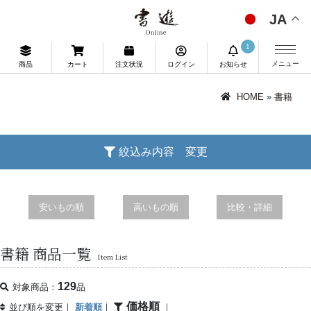
JA
1
メニュー
商品
カート
注文状況
ログイン
お知らせ
HOME
»
書籍
絞込み内容 変更
安いもの順
高いもの順
比較・詳細
書籍 商品一覧
Item List
129
対象商品：
品
価格順
並び順を変更｜
新着順
｜
｜