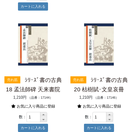
ｼﾘｰｽﾞ書の古典
ｼﾘｰｽﾞ書の古典
売れ筋
売れ筋
18 孟法師碑 天来書院
20 枯樹賦･文皇哀冊
1,210円
1,210円
（品番：17144）
（品番：17146）
お気に入り商品に登録
お気に入り商品に登録
数：
数：