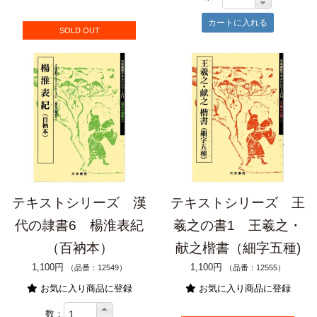
SOLD OUT
テキストシリーズ 漢
テキストシリーズ 王
代の隷書6 楊淮表紀
羲之の書1 王羲之・
（百衲本）
献之楷書（細字五種)
1,100円
1,100円
（品番：12549）
（品番：12555）
お気に入り商品に登録
お気に入り商品に登録
数：