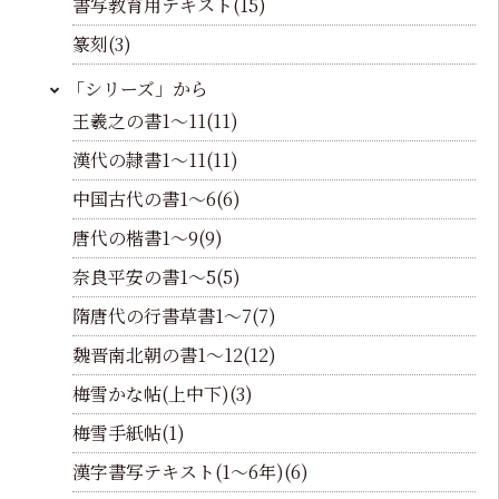
書写教育用テキスト(15)
篆刻(3)
「シリーズ」から
王羲之の書1～11(11)
漢代の隷書1～11(11)
中国古代の書1～6(6)
唐代の楷書1～9(9)
奈良平安の書1～5(5)
隋唐代の行書草書1～7(7)
魏晋南北朝の書1～12(12)
梅雪かな帖(上中下)(3)
梅雪手紙帖(1)
漢字書写テキスト(1～6年)(6)