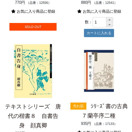
770円
880円
（品番：12556）
（品番：12541）
お気に入り商品に登録
お気に入り商品に登録
数：
SOLD OUT
ｼﾘｰｽﾞ書の古典
テキストシリーズ 唐
売れ筋
7 蘭亭序二種
代の楷書８ 自書告
935円
（品番：17133）
身 顔真卿