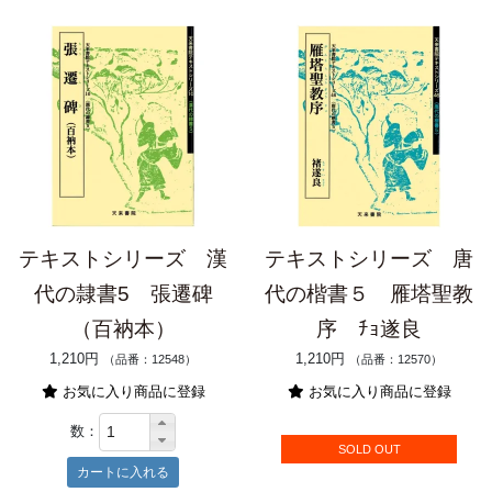
テキストシリーズ 漢
テキストシリーズ 唐
代の隷書5 張遷碑
代の楷書５ 雁塔聖教
（百衲本）
序 ﾁｮ遂良
1,210円
1,210円
（品番：12548）
（品番：12570）
お気に入り商品に登録
お気に入り商品に登録
数：
SOLD OUT