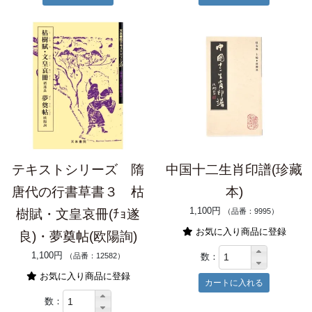
テキストシリーズ 隋
中国十二生肖印譜(珍藏
唐代の行書草書３ 枯
本)
1,100円
樹賦・文皇哀冊(ﾁｮ遂
（品番：9995）
お気に入り商品に登録
良)・夢奠帖(欧陽詢)
1,100円
数：
（品番：12582）
お気に入り商品に登録
数：