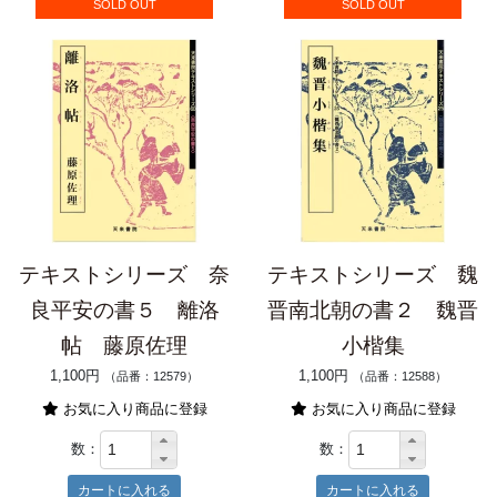
SOLD OUT
SOLD OUT
テキストシリーズ 奈
テキストシリーズ 魏
良平安の書５ 離洛
晋南北朝の書２ 魏晋
帖 藤原佐理
小楷集
1,100円
1,100円
（品番：12579）
（品番：12588）
お気に入り商品に登録
お気に入り商品に登録
数：
数：