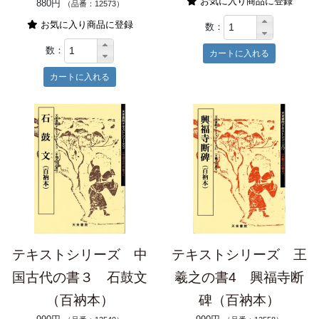
お気に入り商品に登録
880円
（品番：12573）
お気に入り商品に登録
数：
数：
テキストシリーズ 中
テキストシリーズ 王
国古代の書３ 石鼓文
羲之の書4 興福寺断
（百衲本）
碑（百衲本）