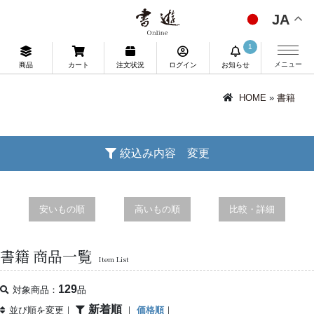
JA
1
メニュー
商品
カート
注文状況
ログイン
お知らせ
HOME
»
書籍
絞込み内容 変更
安いもの順
高いもの順
比較・詳細
書籍 商品一覧
Item List
129
対象商品：
品
新着順
並び順を変更｜
｜
価格順
｜