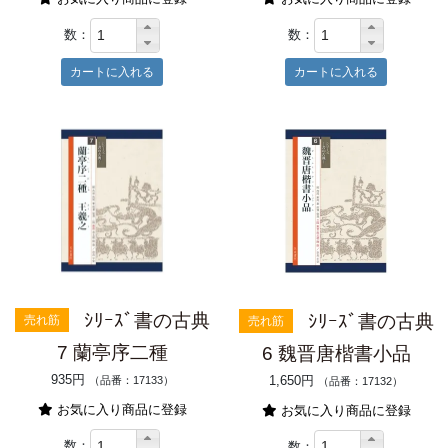
数：
数：
ｼﾘｰｽﾞ書の古典
ｼﾘｰｽﾞ書の古典
売れ筋
売れ筋
7 蘭亭序二種
6 魏晋唐楷書小品
935円
1,650円
（品番：17133）
（品番：17132）
お気に入り商品に登録
お気に入り商品に登録
数：
数：