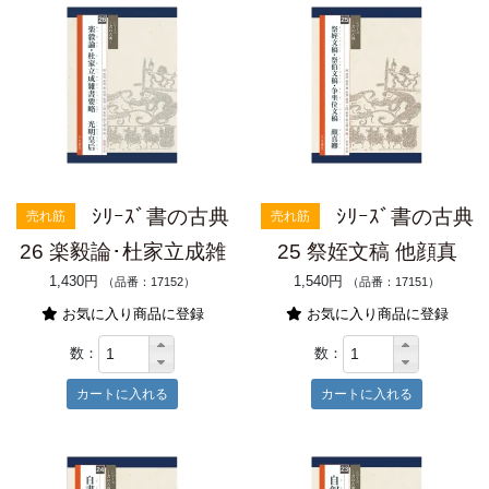
ｼﾘｰｽﾞ書の古典
ｼﾘｰｽﾞ書の古典
売れ筋
売れ筋
26 楽毅論･杜家立成雑
25 祭姪文稿 他顔真
1,430円
1,540円
（品番：17152）
（品番：17151）
お気に入り商品に登録
お気に入り商品に登録
数：
数：