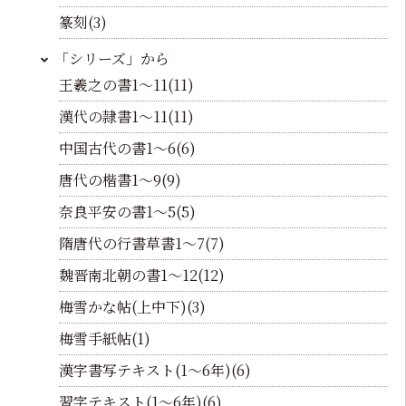
篆刻(3)
「シリーズ」から
王羲之の書1～11(11)
漢代の隷書1～11(11)
中国古代の書1～6(6)
唐代の楷書1～9(9)
奈良平安の書1～5(5)
隋唐代の行書草書1～7(7)
魏晋南北朝の書1～12(12)
梅雪かな帖(上中下)(3)
梅雪手紙帖(1)
漢字書写テキスト(1～6年)(6)
習字テキスト(1～6年)(6)