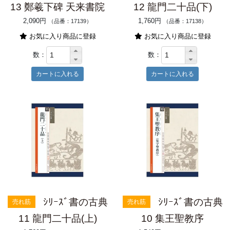
13 鄭羲下碑 天来書院
12 龍門二十品(下)
2,090円
1,760円
（品番：17139）
（品番：17138）
お気に入り商品に登録
お気に入り商品に登録
数：
数：
ｼﾘｰｽﾞ書の古典
ｼﾘｰｽﾞ書の古典
売れ筋
売れ筋
11 龍門二十品(上)
10 集王聖教序