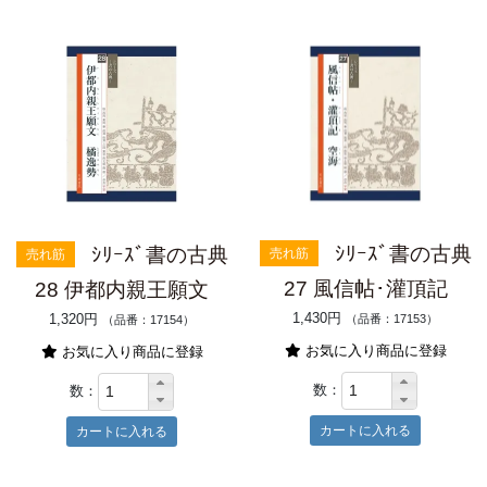
ｼﾘｰｽﾞ書の古典
ｼﾘｰｽﾞ書の古典
売れ筋
売れ筋
27 風信帖･灌頂記
28 伊都内親王願文
1,430円
1,320円
（品番：17153）
（品番：17154）
お気に入り商品に登録
お気に入り商品に登録
数：
数：