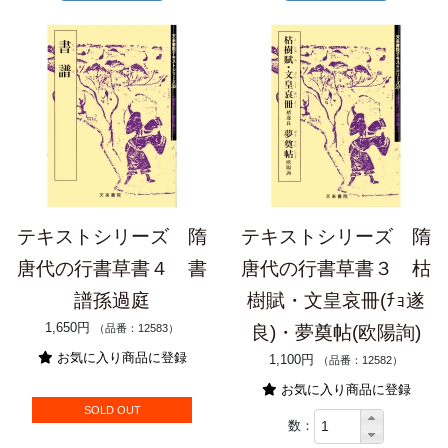
テキストシリーズ 隋
テキストシリーズ 隋
唐代の行書草書４ 書
唐代の行書草書３ 枯
譜孫過庭
樹賦・文皇哀冊(ﾁｮ遂
1,650円
（品番：12583）
良)・夢奠帖(欧陽詢)
お気に入り商品に登録
1,100円
（品番：12582）
お気に入り商品に登録
SOLD OUT
数：