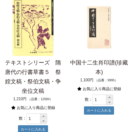
テキストシリーズ 隋
中国十二生肖印譜(珍藏
唐代の行書草書５ 祭
本)
1,100円
姪文稿・祭伯文稿・争
（品番：9995）
お気に入り商品に登録
坐位文稿
1,210円
数：
（品番：12584）
お気に入り商品に登録
数：