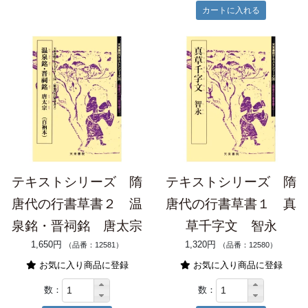
テキストシリーズ 隋
テキストシリーズ 隋
唐代の行書草書２ 温
唐代の行書草書１ 真
泉銘・晋祠銘 唐太宗
草千字文 智永
1,650円
1,320円
（品番：12581）
（品番：12580）
お気に入り商品に登録
お気に入り商品に登録
数：
数：