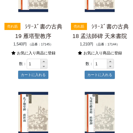
ｼﾘｰｽﾞ書の古典
ｼﾘｰｽﾞ書の古典
売れ筋
売れ筋
19 雁塔聖教序
18 孟法師碑 天来書院
1,540円
1,210円
（品番：17145）
（品番：17144）
お気に入り商品に登録
お気に入り商品に登録
数：
数：