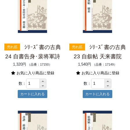
ｼﾘｰｽﾞ書の古典
ｼﾘｰｽﾞ書の古典
売れ筋
売れ筋
24 自書告身･裴将軍詩
23 自叙帖 天来書院
1,320円
1,540円
（品番：17150）
（品番：17149）
お気に入り商品に登録
お気に入り商品に登録
数：
数：