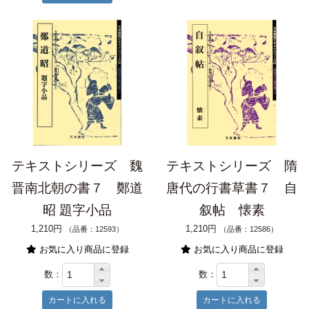
テキストシリーズ 魏
テキストシリーズ 隋
晋南北朝の書７ 鄭道
唐代の行書草書７ 自
昭 題字小品
叙帖 懐素
1,210円
1,210円
（品番：12593）
（品番：12586）
お気に入り商品に登録
お気に入り商品に登録
数：
数：