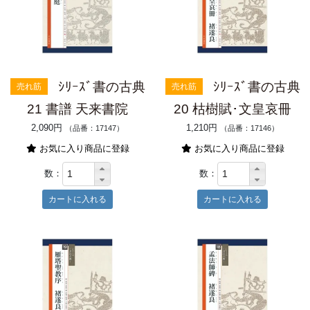
ｼﾘｰｽﾞ書の古典
ｼﾘｰｽﾞ書の古典
売れ筋
売れ筋
21 書譜 天来書院
20 枯樹賦･文皇哀冊
2,090円
1,210円
（品番：17147）
（品番：17146）
お気に入り商品に登録
お気に入り商品に登録
数：
数：