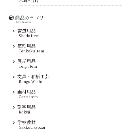
木耳社(1)
商品カテゴリ
Item Categroy
書道用品
Shodo item
篆刻用品
Tenkoku item
展示用品
Tenji item
文具・和紙工芸
Bungu Washi
画材用品
Gazai item
刻字用品
Kokuji
学校教材
Gakkou kyozai