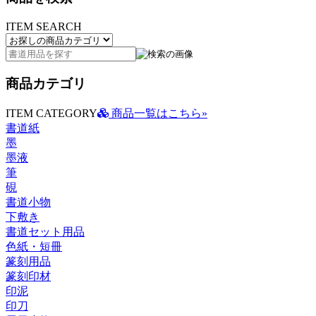
ITEM SEARCH
商品カテゴリ
ITEM CATEGORY
商品一覧はこちら»
書道紙
墨
墨液
筆
硯
書道小物
下敷き
書道セット用品
色紙・短冊
篆刻用品
篆刻印材
印泥
印刀