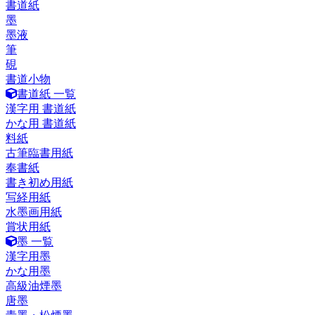
書道紙
墨
墨液
筆
硯
書道小物
書道紙 一覧
漢字用 書道紙
かな用 書道紙
料紙
古筆臨書用紙
奉書紙
書き初め用紙
写経用紙
水墨画用紙
賞状用紙
墨 一覧
漢字用墨
かな用墨
高級油煙墨
唐墨