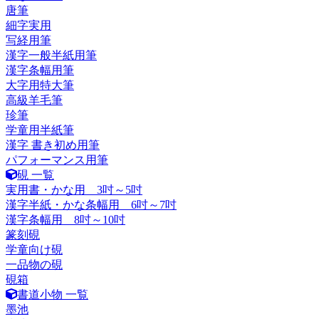
唐筆
細字実用
写経用筆
漢字一般半紙用筆
漢字条幅用筆
大字用特大筆
高級羊毛筆
珍筆
学童用半紙筆
漢字 書き初め用筆
パフォーマンス用筆
硯 一覧
実用書・かな用 3吋～5吋
漢字半紙・かな条幅用 6吋～7吋
漢字条幅用 8吋～10吋
篆刻硯
学童向け硯
一品物の硯
硯箱
書道小物 一覧
墨池