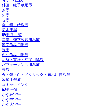
青墨・松煙墨
俳画・絵手紙用墨
茶墨
朱墨
古墨
金・銀・特殊墨
拓本用墨
墨液 一覧
学童・漢字練習用墨液
漢字作品用墨液
練墨
かな作品用墨液
写経・賞状・細字用墨液
パフォーマンス用墨液
朱液
金・銀・白・メタリック・布木用特殊墨
添加用墨液
コミックインク
筆 一覧
かな細字筆
かな中字筆
かな大字筆