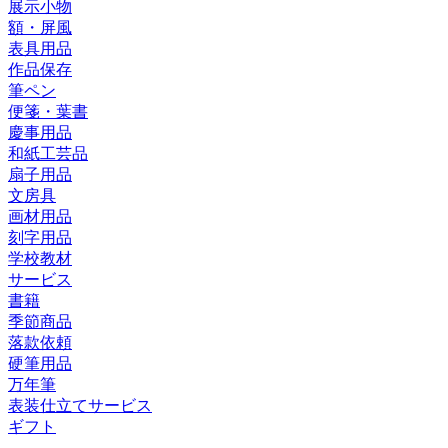
展示小物
額・屏風
表具用品
作品保存
筆ペン
便箋・葉書
慶事用品
和紙工芸品
扇子用品
文房具
画材用品
刻字用品
学校教材
サービス
書籍
季節商品
落款依頼
硬筆用品
万年筆
表装仕立てサービス
ギフト