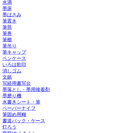
水滴
墨床
墨ばさみ
筆置き
筆筒
筆巻
筆櫛
筆吊り
筆キャップ
ペンケース
いろは歌印
消しゴム
文鎮
写経用書写台
墨落とし・墨用接着剤
墨磨り機
水書きシート・筆
ペーパーナイフ
筆固め用糊
書道バック・ケース
灯ろう