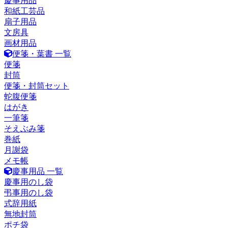
慶事用品
和紙工芸品
扇子用品
文房具
画材用品
便箋・葉書 一覧
便箋
封筒
便箋・封筒セット
蛇腹便箋
はがき
一筆箋
そえぶみ箋
巻紙
月謝袋
メモ帳
慶事用品 一覧
慶事用のし袋
弔事用のし袋
式辞用紙
無地封筒
ポチ袋