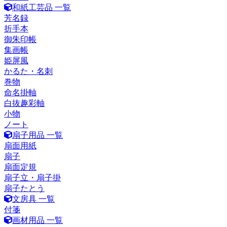
和紙工芸品 一覧
芳名録
折手本
御朱印帳
集画帳
姫屏風
かるた・名刺
巻物
命名掛軸
白抜趣彩軸
小物
ノート
扇子用品 一覧
扇面用紙
扇子
扇面定規
扇子立・扇子掛
扇子たとう
文房具 一覧
付箋
画材用品 一覧