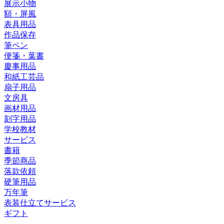
展示小物
額・屏風
表具用品
作品保存
筆ペン
便箋・葉書
慶事用品
和紙工芸品
扇子用品
文房具
画材用品
刻字用品
学校教材
サービス
書籍
季節商品
落款依頼
硬筆用品
万年筆
表装仕立てサービス
ギフト