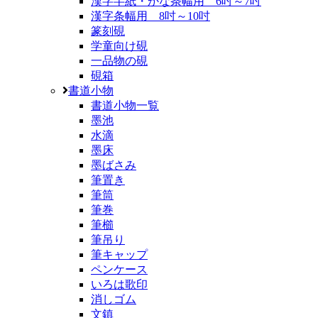
漢字半紙・かな条幅用 6吋～7吋
漢字条幅用 8吋～10吋
篆刻硯
学童向け硯
一品物の硯
硯箱
書道小物
書道小物一覧
墨池
水滴
墨床
墨ばさみ
筆置き
筆筒
筆巻
筆櫛
筆吊り
筆キャップ
ペンケース
いろは歌印
消しゴム
文鎮