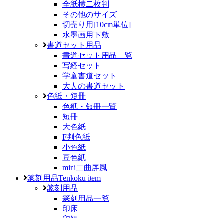
全紙横二枚判
その他のサイズ
切売り用[10cm単位]
水墨画用下敷
書道セット用品
書道セット用品一覧
写経セット
学童書道セット
大人の書道セット
色紙・短冊
色紙・短冊一覧
短冊
大色紙
F判色紙
小色紙
豆色紙
mini二曲屏風
篆刻用品
Tenkoku item
篆刻用品
篆刻用品一覧
印床