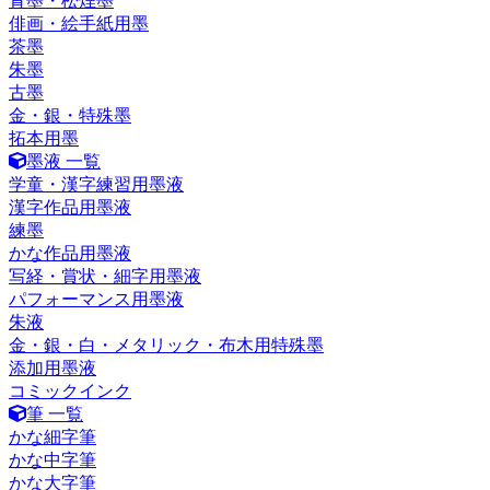
青墨・松煙墨
俳画・絵手紙用墨
茶墨
朱墨
古墨
金・銀・特殊墨
拓本用墨
墨液 一覧
学童・漢字練習用墨液
漢字作品用墨液
練墨
かな作品用墨液
写経・賞状・細字用墨液
パフォーマンス用墨液
朱液
金・銀・白・メタリック・布木用特殊墨
添加用墨液
コミックインク
筆 一覧
かな細字筆
かな中字筆
かな大字筆