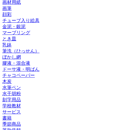
画材用紙
画筆
顔彩
チューブ入り絵具
金泥・銀泥
マーブリング
とき皿
乳鉢
筆洗（ひっせん）
ぼかし網
膠液・混合液
ドーサ液・明ばん
チャコペーパー
木炭
水筆ペン
水干胡粉
刻字用品
学校教材
サービス
書籍
季節商品