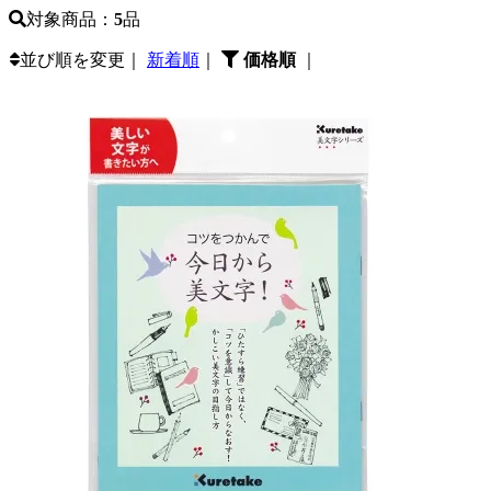
対象商品：
5
品
並び順を変更｜
新着順
｜
価格順
｜