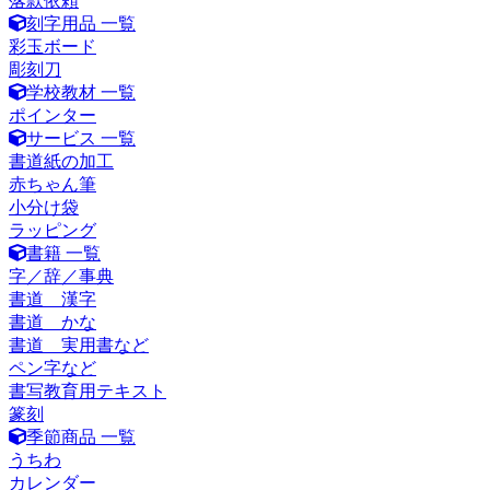
落款依頼
刻字用品 一覧
彩玉ボード
彫刻刀
学校教材 一覧
ポインター
サービス 一覧
書道紙の加工
赤ちゃん筆
小分け袋
ラッピング
書籍 一覧
字／辞／事典
書道 漢字
書道 かな
書道 実用書など
ペン字など
書写教育用テキスト
篆刻
季節商品 一覧
うちわ
カレンダー