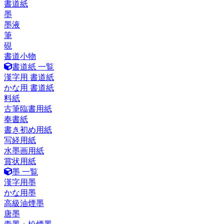
書道紙
墨
墨液
筆
硯
書道小物
書道紙 一覧
漢字用 書道紙
かな用 書道紙
料紙
古筆臨書用紙
奉書紙
書き初め用紙
写経用紙
水墨画用紙
賞状用紙
墨 一覧
漢字用墨
かな用墨
高級油煙墨
唐墨