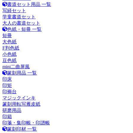
書道セット用品 一覧
写経セット
学童書道セット
大人の書道セット
色紙・短冊 一覧
短冊
大色紙
F判色紙
小色紙
豆色紙
mini二曲屏風
篆刻用品 一覧
印床
印矩
印褥台
マジックインキ
篆刻用転写雁皮紙
研磨用品
印箱
印箋・集印帳・印譜帳
篆刻印材 一覧