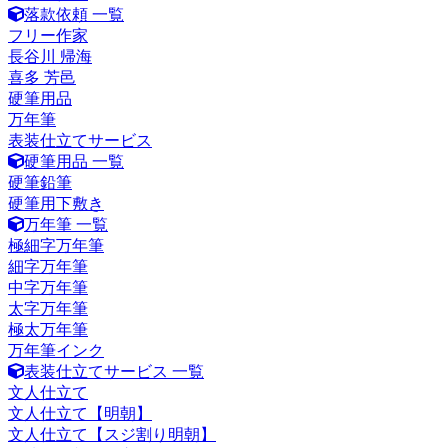
落款依頼 一覧
フリー作家
長谷川 帰海
喜多 芳邑
硬筆用品
万年筆
表装仕立てサービス
硬筆用品 一覧
硬筆鉛筆
硬筆用下敷き
万年筆 一覧
極細字万年筆
細字万年筆
中字万年筆
太字万年筆
極太万年筆
万年筆インク
表装仕立てサービス 一覧
文人仕立て
文人仕立て【明朝】
文人仕立て【スジ割り明朝】