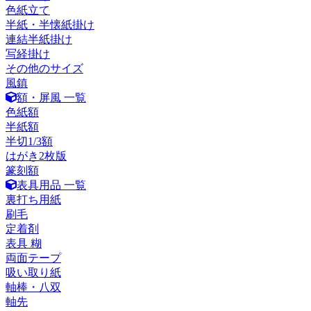
色紙立て
半紙・半懐紙掛け
連結半紙掛け
写経掛け
その他のサイズ
風鎮
額・屏風 一覧
色紙額
半紙額
半切1/3額
はがき2枚版
篆刻額
表具用品 一覧
裏打ち用紙
刷毛
定着剤
表具 糊
両面テープ
吸い取り紙
軸棒・八双
軸先