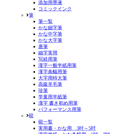
添加用墨液
コミックインク
筆
筆一覧
かな細字筆
かな中字筆
かな大字筆
唐筆
細字実用
写経用筆
漢字一般半紙用筆
漢字条幅用筆
大字用特大筆
高級羊毛筆
珍筆
学童用半紙筆
漢字 書き初め用筆
パフォーマンス用筆
硯
硯一覧
実用書・かな用 3吋～5吋