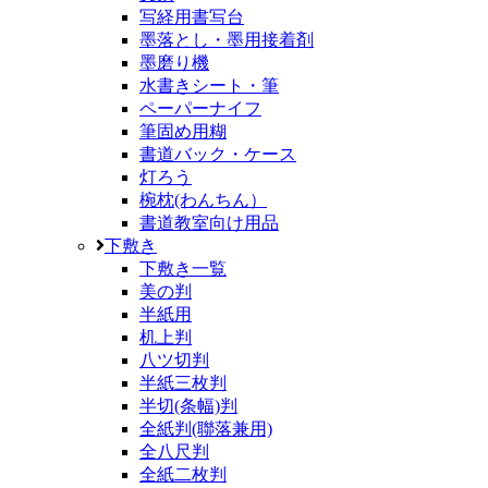
写経用書写台
墨落とし・墨用接着剤
墨磨り機
水書きシート・筆
ペーパーナイフ
筆固め用糊
書道バック・ケース
灯ろう
椀枕(わんちん）
書道教室向け用品
下敷き
下敷き一覧
美の判
半紙用
机上判
八ツ切判
半紙三枚判
半切(条幅)判
全紙判(聯落兼用)
全八尺判
全紙二枚判