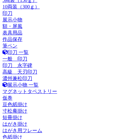
5両装（150ｇ）
10両装（300ｇ）
印刀
展示小物
額・屏風
表具用品
作品保存
筆ペン
印刀 一覧
一般 印刀
印刀 永字碑
高級 天刃印刀
濃州兼松印刀
展示小物 一覧
マグネットタペストリー
仮巻
豆色紙掛け
寸松庵掛け
短冊掛け
はがき掛け
はがき用フレーム
色紙掛け