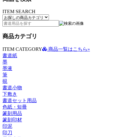
ITEM SEARCH
商品カテゴリ
ITEM CATEGORY
商品一覧はこちら»
書道紙
墨
墨液
筆
硯
書道小物
下敷き
書道セット用品
色紙・短冊
篆刻用品
篆刻印材
印泥
印刀