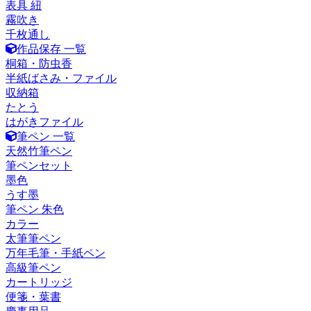
表具 紐
霧吹き
千枚通し
作品保存 一覧
桐箱・防虫香
半紙ばさみ・ファイル
収納箱
たとう
はがきファイル
筆ペン 一覧
天然竹筆ペン
筆ペンセット
墨色
うす墨
筆ペン 朱色
カラー
太筆筆ペン
万年毛筆・手紙ペン
高級筆ペン
カートリッジ
便箋・葉書