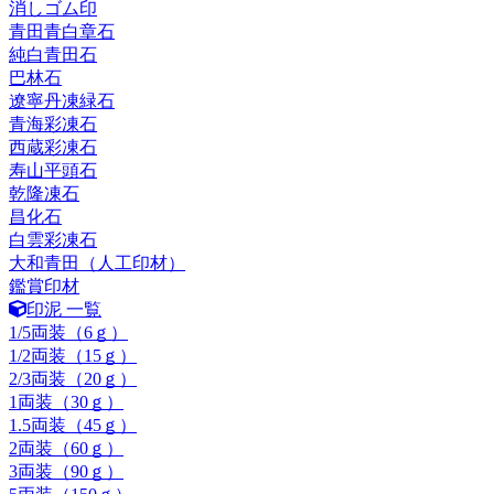
消しゴム印
青田青白章石
純白青田石
巴林石
遼寧丹凍緑石
青海彩凍石
西蔵彩凍石
寿山平頭石
乾隆凍石
昌化石
白雲彩凍石
大和青田（人工印材）
鑑賞印材
印泥 一覧
1/5両装（6ｇ）
1/2両装（15ｇ）
2/3両装（20ｇ）
1両装（30ｇ）
1.5両装（45ｇ）
2両装（60ｇ）
3両装（90ｇ）