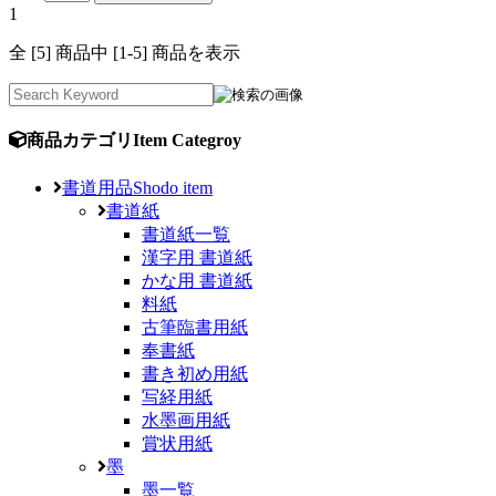
1
全 [5] 商品中 [1-5] 商品を表示
商品カテゴリ
Item Categroy
書道用品
Shodo item
書道紙
書道紙一覧
漢字用 書道紙
かな用 書道紙
料紙
古筆臨書用紙
奉書紙
書き初め用紙
写経用紙
水墨画用紙
賞状用紙
墨
墨一覧