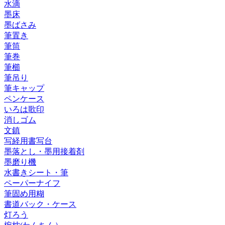
水滴
墨床
墨ばさみ
筆置き
筆筒
筆巻
筆櫛
筆吊り
筆キャップ
ペンケース
いろは歌印
消しゴム
文鎮
写経用書写台
墨落とし・墨用接着剤
墨磨り機
水書きシート・筆
ペーパーナイフ
筆固め用糊
書道バック・ケース
灯ろう