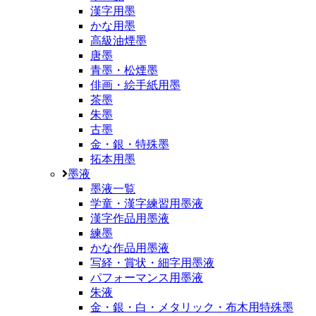
漢字用墨
かな用墨
高級油煙墨
唐墨
青墨・松煙墨
俳画・絵手紙用墨
茶墨
朱墨
古墨
金・銀・特殊墨
拓本用墨
墨液
墨液一覧
学童・漢字練習用墨液
漢字作品用墨液
練墨
かな作品用墨液
写経・賞状・細字用墨液
パフォーマンス用墨液
朱液
金・銀・白・メタリック・布木用特殊墨