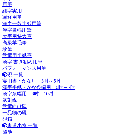
唐筆
細字実用
写経用筆
漢字一般半紙用筆
漢字条幅用筆
大字用特大筆
高級羊毛筆
珍筆
学童用半紙筆
漢字 書き初め用筆
パフォーマンス用筆
硯 一覧
実用書・かな用 3吋～5吋
漢字半紙・かな条幅用 6吋～7吋
漢字条幅用 8吋～10吋
篆刻硯
学童向け硯
一品物の硯
硯箱
書道小物 一覧
墨池