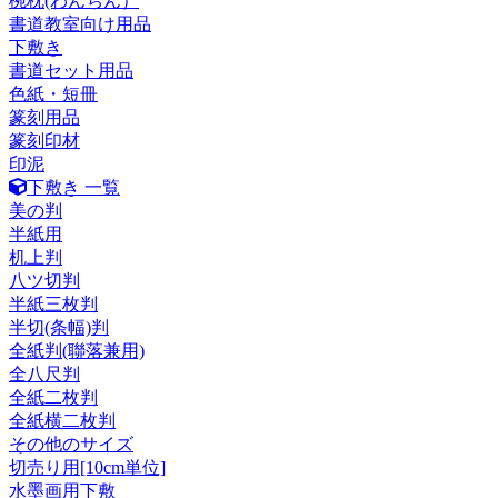
椀枕(わんちん）
書道教室向け用品
下敷き
書道セット用品
色紙・短冊
篆刻用品
篆刻印材
印泥
下敷き 一覧
美の判
半紙用
机上判
八ツ切判
半紙三枚判
半切(条幅)判
全紙判(聯落兼用)
全八尺判
全紙二枚判
全紙横二枚判
その他のサイズ
切売り用[10cm単位]
水墨画用下敷