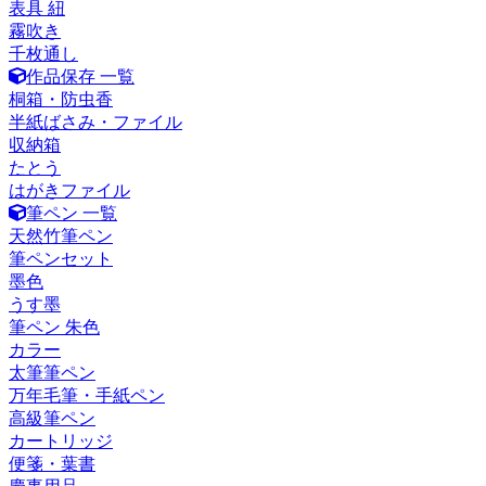
表具 紐
霧吹き
千枚通し
作品保存 一覧
桐箱・防虫香
半紙ばさみ・ファイル
収納箱
たとう
はがきファイル
筆ペン 一覧
天然竹筆ペン
筆ペンセット
墨色
うす墨
筆ペン 朱色
カラー
太筆筆ペン
万年毛筆・手紙ペン
高級筆ペン
カートリッジ
便箋・葉書