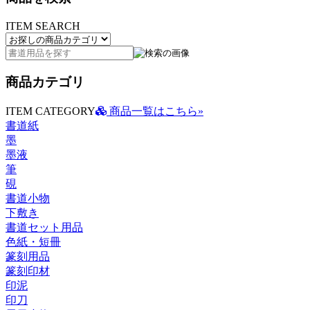
ITEM SEARCH
商品カテゴリ
ITEM CATEGORY
商品一覧はこちら»
書道紙
墨
墨液
筆
硯
書道小物
下敷き
書道セット用品
色紙・短冊
篆刻用品
篆刻印材
印泥
印刀