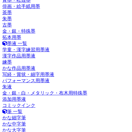
青墨・松煙墨
俳画・絵手紙用墨
茶墨
朱墨
古墨
金・銀・特殊墨
拓本用墨
墨液 一覧
学童・漢字練習用墨液
漢字作品用墨液
練墨
かな作品用墨液
写経・賞状・細字用墨液
パフォーマンス用墨液
朱液
金・銀・白・メタリック・布木用特殊墨
添加用墨液
コミックインク
筆 一覧
かな細字筆
かな中字筆
かな大字筆