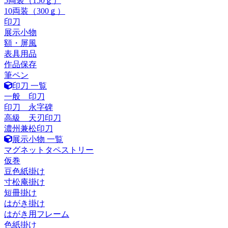
5両装（150ｇ）
10両装（300ｇ）
印刀
展示小物
額・屏風
表具用品
作品保存
筆ペン
印刀 一覧
一般 印刀
印刀 永字碑
高級 天刃印刀
濃州兼松印刀
展示小物 一覧
マグネットタペストリー
仮巻
豆色紙掛け
寸松庵掛け
短冊掛け
はがき掛け
はがき用フレーム
色紙掛け