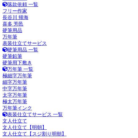
落款依頼 一覧
フリー作家
長谷川 帰海
喜多 芳邑
硬筆用品
万年筆
表装仕立てサービス
硬筆用品 一覧
硬筆鉛筆
硬筆用下敷き
万年筆 一覧
極細字万年筆
細字万年筆
中字万年筆
太字万年筆
極太万年筆
万年筆インク
表装仕立てサービス 一覧
文人仕立て
文人仕立て【明朝】
文人仕立て【スジ割り明朝】