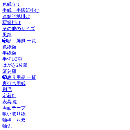
色紙立て
半紙・半懐紙掛け
連結半紙掛け
写経掛け
その他のサイズ
風鎮
額・屏風 一覧
色紙額
半紙額
半切1/3額
はがき2枚版
篆刻額
表具用品 一覧
裏打ち用紙
刷毛
定着剤
表具 糊
両面テープ
吸い取り紙
軸棒・八双
軸先