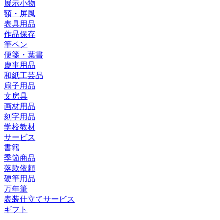
展示小物
額・屏風
表具用品
作品保存
筆ペン
便箋・葉書
慶事用品
和紙工芸品
扇子用品
文房具
画材用品
刻字用品
学校教材
サービス
書籍
季節商品
落款依頼
硬筆用品
万年筆
表装仕立てサービス
ギフト