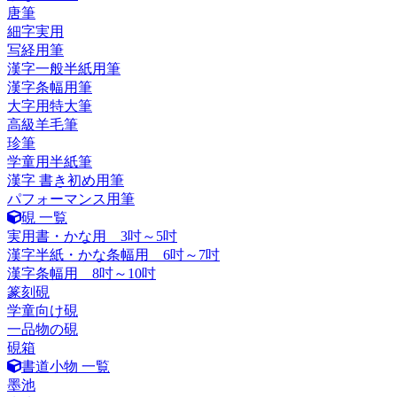
唐筆
細字実用
写経用筆
漢字一般半紙用筆
漢字条幅用筆
大字用特大筆
高級羊毛筆
珍筆
学童用半紙筆
漢字 書き初め用筆
パフォーマンス用筆
硯 一覧
実用書・かな用 3吋～5吋
漢字半紙・かな条幅用 6吋～7吋
漢字条幅用 8吋～10吋
篆刻硯
学童向け硯
一品物の硯
硯箱
書道小物 一覧
墨池