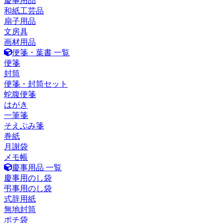
慶事用品
和紙工芸品
扇子用品
文房具
画材用品
便箋・葉書 一覧
便箋
封筒
便箋・封筒セット
蛇腹便箋
はがき
一筆箋
そえぶみ箋
巻紙
月謝袋
メモ帳
慶事用品 一覧
慶事用のし袋
弔事用のし袋
式辞用紙
無地封筒
ポチ袋