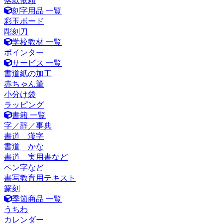
落款依頼
刻字用品 一覧
彩玉ボード
彫刻刀
学校教材 一覧
ポインター
サービス 一覧
書道紙の加工
赤ちゃん筆
小分け袋
ラッピング
書籍 一覧
字／辞／事典
書道 漢字
書道 かな
書道 実用書など
ペン字など
書写教育用テキスト
篆刻
季節商品 一覧
うちわ
カレンダー