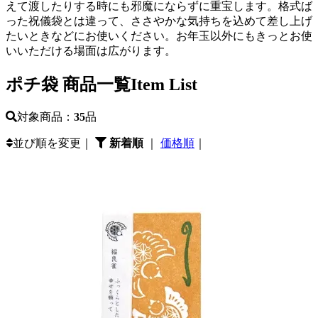
えて渡したりする時にも邪魔にならずに重宝します。格式ば
った祝儀袋とは違って、ささやかな気持ちを込めて差し上げ
たいときなどにお使いください。お年玉以外にもきっとお使
いいただける場面は広がります。
ポチ袋 商品一覧
Item List
対象商品：
35
品
並び順を変更｜
新着順
｜
価格順
｜