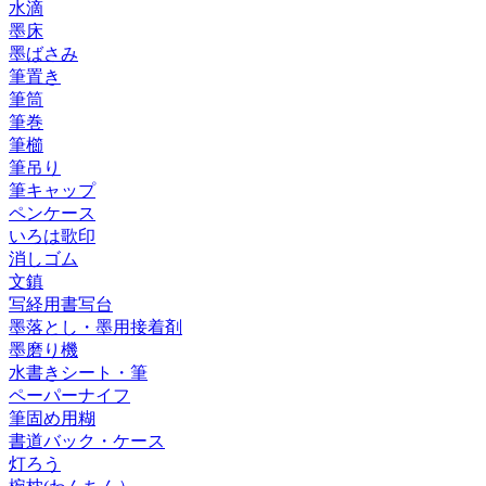
水滴
墨床
墨ばさみ
筆置き
筆筒
筆巻
筆櫛
筆吊り
筆キャップ
ペンケース
いろは歌印
消しゴム
文鎮
写経用書写台
墨落とし・墨用接着剤
墨磨り機
水書きシート・筆
ペーパーナイフ
筆固め用糊
書道バック・ケース
灯ろう