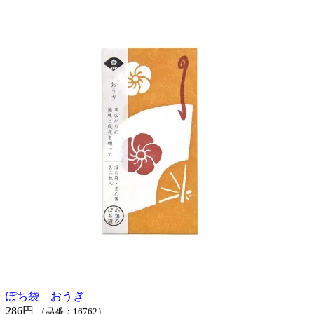
ぽち袋 おうぎ
286円
（品番：16762）