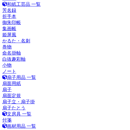
和紙工芸品 一覧
芳名録
折手本
御朱印帳
集画帳
姫屏風
かるた・名刺
巻物
命名掛軸
白抜趣彩軸
小物
ノート
扇子用品 一覧
扇面用紙
扇子
扇面定規
扇子立・扇子掛
扇子たとう
文房具 一覧
付箋
画材用品 一覧