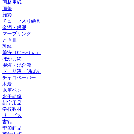
画材用紙
画筆
顔彩
チューブ入り絵具
金泥・銀泥
マーブリング
とき皿
乳鉢
筆洗（ひっせん）
ぼかし網
膠液・混合液
ドーサ液・明ばん
チャコペーパー
木炭
水筆ペン
水干胡粉
刻字用品
学校教材
サービス
書籍
季節商品