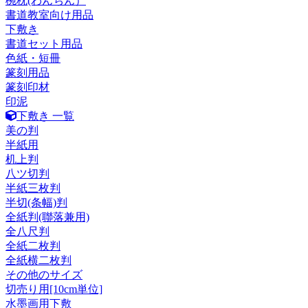
椀枕(わんちん）
書道教室向け用品
下敷き
書道セット用品
色紙・短冊
篆刻用品
篆刻印材
印泥
下敷き 一覧
美の判
半紙用
机上判
八ツ切判
半紙三枚判
半切(条幅)判
全紙判(聯落兼用)
全八尺判
全紙二枚判
全紙横二枚判
その他のサイズ
切売り用[10cm単位]
水墨画用下敷