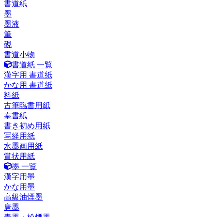
書道紙
墨
墨液
筆
硯
書道小物
書道紙 一覧
漢字用 書道紙
かな用 書道紙
料紙
古筆臨書用紙
奉書紙
書き初め用紙
写経用紙
水墨画用紙
賞状用紙
墨 一覧
漢字用墨
かな用墨
高級油煙墨
唐墨