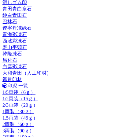
消しゴム印
青田青白章石
純白青田石
巴林石
遼寧丹凍緑石
青海彩凍石
西蔵彩凍石
寿山平頭石
乾隆凍石
昌化石
白雲彩凍石
大和青田（人工印材）
鑑賞印材
印泥 一覧
1/5両装（6ｇ）
1/2両装（15ｇ）
2/3両装（20ｇ）
1両装（30ｇ）
1.5両装（45ｇ）
2両装（60ｇ）
3両装（90ｇ）