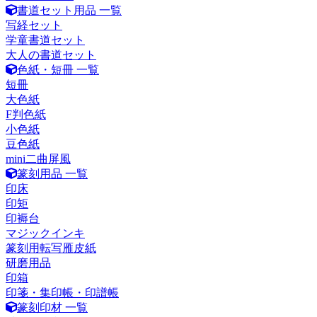
書道セット用品 一覧
写経セット
学童書道セット
大人の書道セット
色紙・短冊 一覧
短冊
大色紙
F判色紙
小色紙
豆色紙
mini二曲屏風
篆刻用品 一覧
印床
印矩
印褥台
マジックインキ
篆刻用転写雁皮紙
研磨用品
印箱
印箋・集印帳・印譜帳
篆刻印材 一覧