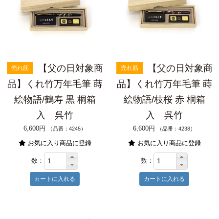
【父の日対象商
【父の日対象商
売れ筋
売れ筋
品】くれ竹万年毛筆 蒔
品】くれ竹万年毛筆 蒔
絵物語/鶴寿 黒 桐箱
絵物語/枝桜 赤 桐箱
入 呉竹
入 呉竹
6,600円
6,600円
（品番：4245）
（品番：4238）
お気に入り商品に登録
お気に入り商品に登録
数：
数：