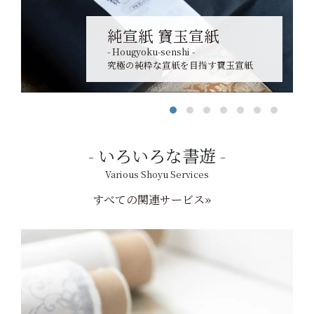
純宣紙 寶玉宣紙
- Hougyoku-senshi -
究極の純粋な宣紙を目指す寶玉宣紙
いろいろな書遊
Various Shoyu Services
すべての関連サービス»