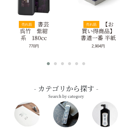
書芸
【お
売れ筋
売れ筋
呉竹 紫紺
買い得商品】
系 180cc
書道一番 半紙
770円
2,904円
カテゴリから探す
Search by category