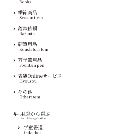
Books
季節商品
Season item
落款依頼
Rakanin
硬筆用品
Koushitsu item
万年筆用品
Fountain pen
表装Onlineサービス
Hyousou
その他
Other item
用途から選ぶ
Search by application
学童書道
Gakudou