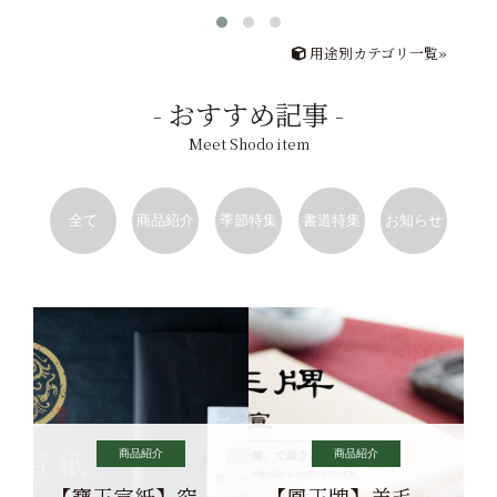
用途別カテゴリ一覧»
おすすめ記事
Meet Shodo item
全て
商品紹介
季節特集
書道特集
お知らせ
商品紹介
商品紹介
【寶玉宣紙】究極の純粋な宣紙を目指す寶玉宣紙
【鳳王牌】羊毛筆×濃墨での揮毫に最適な宣紙系画仙紙