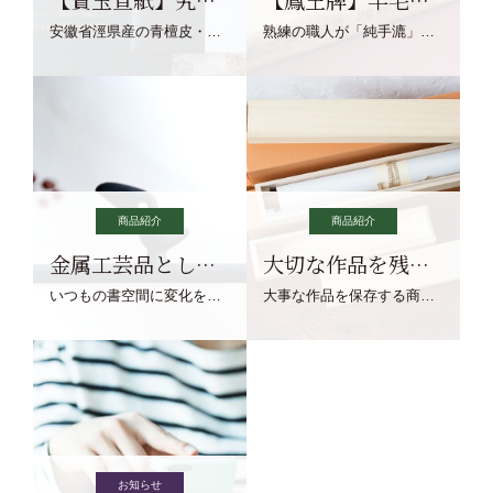
安徽省涇県産の青檀皮・砂田稲藁・清らかな渓流水、熟練手漉き職人の卓越した手漉技術による最高級の純宣紙です。
熟練の職人が「純手漉」で漉きあげる書画紙。宣紙を好まれるお客様向けの棉料単宣に漉きあげました。
商品紹介
商品紹介
金属工芸品としての文鎮
大切な作品を残す作品保存商品
いつもの書空間に変化を与えてくれる、見ているだけで愉しくなる金属工芸品の文鎮をご紹介します。
大事な作品を保存する商品を取りまとめてご紹介ます。
お知らせ