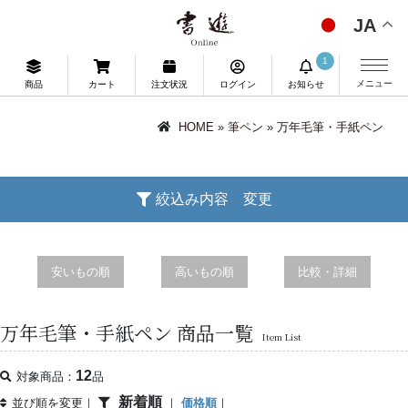
JA
1
メニュー
商品
カート
注文状況
ログイン
お知らせ
HOME
»
筆ペン
»
万年毛筆・手紙ペン
絞込み内容 変更
安いもの順
高いもの順
比較・詳細
万年毛筆・手紙ペン 商品一覧
Item List
12
対象商品：
品
新着順
並び順を変更｜
｜
価格順
｜