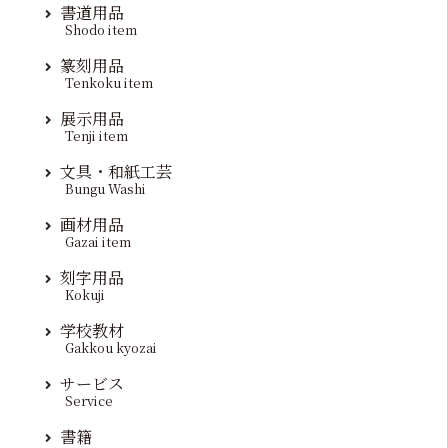
書道用品
Shodo item
篆刻用品
Tenkoku item
展示用品
Tenji item
文具・和紙工芸
Bungu Washi
画材用品
Gazai item
刻字用品
Kokuji
学校教材
Gakkou kyozai
サービス
Service
書籍