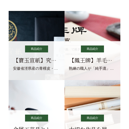
商品紹介
商品紹介
【寶玉宣紙】究極の純粋な宣紙を目指す寶玉宣紙
【鳳王牌】羊毛筆×濃墨での揮毫に最適な宣紙系画仙紙
安徽省涇県産の青檀皮・砂田稲藁・清らかな渓流水、熟練手漉き職人の卓越した手漉技術による最高級の純宣紙です。
熟練の職人が「純手漉」で漉きあげる書画紙。宣紙を好まれるお客様向けの棉料単宣に漉きあげました。
商品紹介
商品紹介