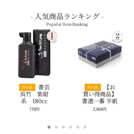
人気商品ランキング
Popular Item Ranking
書芸
【お
売れ筋
売れ筋
呉竹 紫紺
買い得商品】
系 180cc
書道一番 半紙
770円
2,904円