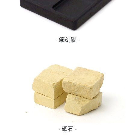
篆刻硯
砥石