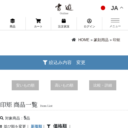
JA
メニュー
商品
カート
注文状況
ログイン
HOME
»
篆刻用品
»
印矩
絞込み内容 変更
安いもの順
高いもの順
比較・詳細
印矩 商品一覧
Item List
5
対象商品：
品
価格順
並び順を変更｜
新着順
｜
｜