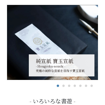
純宣紙 寶玉宣紙
- Hougyoku-senshi -
究極の純粋な宣紙を目指す寶玉宣紙
いろいろな書遊