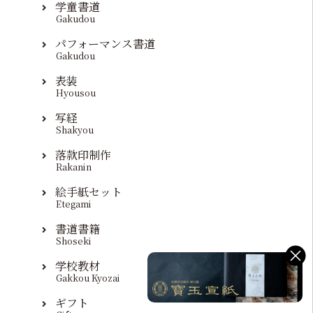
学童書道
Gakudou
パフォーマンス書道
Gakudou
表装
Hyousou
写経
Shakyou
落款印制作
Rakanin
絵手紙セット
Etegami
書道書籍
Shoseki
学校教材
Gakkou Kyozai
ギフト