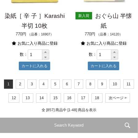
染紙［ 辛 子 ］Karashi
おぐら山 半懐
新入荷
半切 10枚
紙
770円
770円
（品番：16907）
（品番：14120）
お気に入り商品に登録
お気に入り商品に登録
数：
数：
1
2
3
4
5
6
7
8
9
10
11
12
13
14
15
16
17
18
次ページ >
全 [857] 商品中 [1-48] 商品を表示