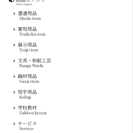
Item Categroy
書道用品
Shodo item
篆刻用品
Tenkoku item
展示用品
Tenji item
文具・和紙工芸
Bungu Washi
画材用品
Gazai item
刻字用品
Kokuji
学校教材
Gakkou kyozai
サービス
Service