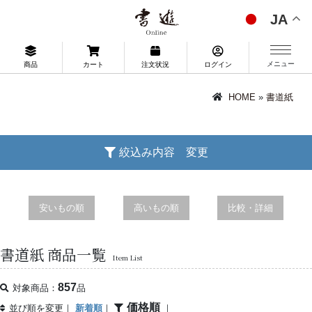
JA
メニュー
商品
カート
注文状況
ログイン
HOME
»
書道紙
絞込み内容 変更
安いもの順
高いもの順
比較・詳細
書道紙 商品一覧
Item List
857
対象商品：
品
価格順
並び順を変更｜
新着順
｜
｜