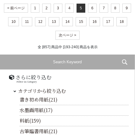
< 前ページ
1
2
3
4
5
6
7
8
9
10
11
12
13
14
15
16
17
18
次ページ >
全 [857] 商品中 [193-240] 商品を表示
さらに絞り込む
Filter in Category
カテゴリから絞り込む
書き初め用紙(21)
水墨画用紙(17)
料紙(159)
古筆臨書用紙(21)