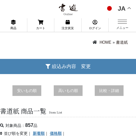
JA
メニュー
商品
カート
注文状況
ログイン
HOME
»
書道紙
絞込み内容 変更
安いもの順
高いもの順
比較・詳細
書道紙 商品一覧
Item List
857
対象商品：
品
並び順を変更｜
新着順
｜
価格順
｜