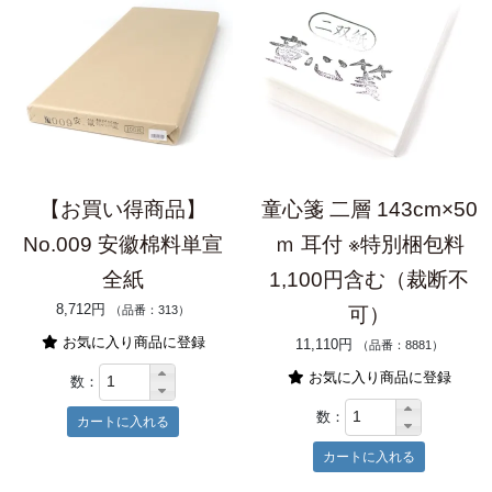
【お買い得商品】
童心箋 二層 143cm×50
No.009 安徽棉料単宣
ｍ 耳付 ※特別梱包料
全紙
1,100円含む（裁断不
8,712円
（品番：313）
可）
お気に入り商品に登録
11,110円
（品番：8881）
お気に入り商品に登録
数：
数：