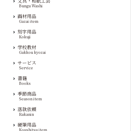
文具・和紙工芸
Bungu Washi
画材用品
Gazai item
刻字用品
Kokuji
学校教材
Gakkou kyozai
サービス
Service
書籍
Books
季節商品
Season item
落款依頼
Rakanin
硬筆用品
Koushitsu item