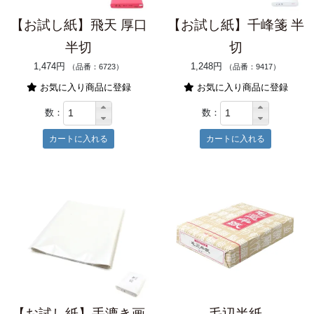
【お試し紙】飛天 厚口
【お試し紙】千峰箋 半
半切
切
1,474円
1,248円
（品番：6723）
（品番：9417）
お気に入り商品に登録
お気に入り商品に登録
数：
数：
【お試し紙】手漉き画
毛辺半紙