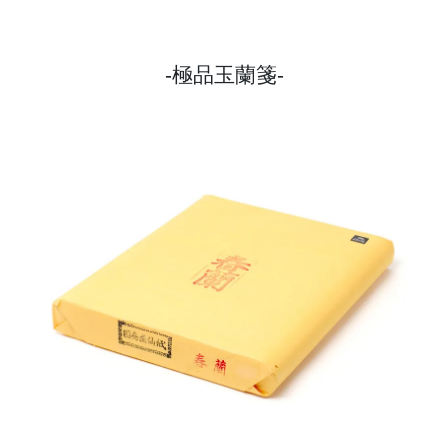
極品玉蘭箋