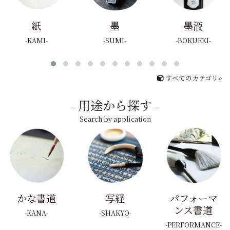
紙
墨
墨液
KAMI
SUMI
BOKUEKI
すべてのカテゴリ»
用途から探す
Search by application
かな書道
写経
パフォーマ
ンス書道
KANA
SHAKYO
PERFORMANCE