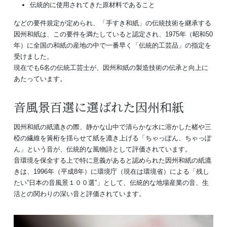
伝統的に使用されてきた原材料であること
などの要件規定が定められ、「手すき和紙」の伝統技術を継承する
因州和紙は、この要件を満たしていると認定され、1975年（昭和50
年）に全国の和紙の産地の中で一番早く「伝統的工芸品」の指定を
受けました。
現在でも6名の伝統工芸士が、因州和紙の製造技術の伝承と向上に
あたっています。
音風景百選に選ばれた因州和紙
因州和紙の紙漉きの際、静かな山中で清らかな水に溶かした楮や三
椏の繊維を簀桁を揺らせて紙を漉き上げる「ちゃっぽん、ちゃっぽ
ん」という音が、伝統的な風物詩として評価されています。
音環境を保全する上で特に意義があると認められた因州和紙の紙漉
きは、1996年（平成8年）に環境庁（現在は環境省）による「残し
たい”日本の音風景１００選”」として、伝統的な地場産業の音、生
活との関わりの深い音と評価されています。