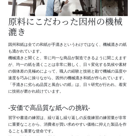
原料にこだわった因州の機械
漉き
因州和紙は全ての和紙が手漉きというわけではなく、機械漉きの紙
も漉かれています。
機械漉きと聞くと、常に均一な商品が製造できるように聞こえます
が、均一の紙を漉くことは非常に難しく、日々変化する気候や素材
の個体差の見極めによって、職人の経験と技術と勘で機械の温度や
速度を巧みに操りながら、因州の機械漉き和紙が作られています。
「手漉きに劣らぬ品質と風合いの紙」は、日々研究が行われ、着実
に技術が磨かれ続けています。
安価で高品質な紙への挑戦
習字や書道の練習は、繰り返し繰り返しの反復練習の練習量が非常
に重要なことから、消費者が買い求めやすい価格に抑えた製品を作
ることも重要な使命です。