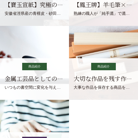
【寶玉宣紙】究極の純粋な宣紙を目指す寶玉宣紙
【鳳王牌】羊毛筆×濃墨での揮毫に最適な宣紙系画仙紙
安徽省涇県産の青檀皮・砂田稲藁・清らかな渓流水、熟練手漉き職人の卓越した手漉技術による最高級の純宣紙です。
熟練の職人が「純手漉」で漉きあげる書画紙。宣紙を好まれるお客様向けの棉料単宣に漉きあげました。
商品紹介
商品紹介
金属工芸品としての文鎮
大切な作品を残す作品保存商品
いつもの書空間に変化を与えてくれる、見ているだけで愉しくなる金属工芸品の文鎮をご紹介します。
大事な作品を保存する商品を取りまとめてご紹介ます。