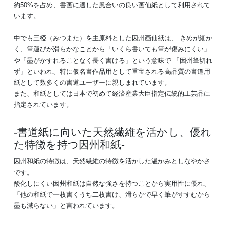
約50%を占め、書画に適した風合いの良い画仙紙として利用されて
います。
中でも三椏（みつまた）を主原料とした因州画仙紙は、 きめが細か
く、筆運びが滑らかなことから「いくら書いても筆が傷みにくい」
や「墨がかすれることなく長く書ける」という意味で 「因州筆切れ
ず」といわれ、特に仮名書作品用として重宝される高品質の書道用
紙として数多くの書道ユーザーに親しまれています。
また、和紙としては日本で初めて経済産業大臣指定伝統的工芸品に
指定されています。
書道紙に向いた天然繊維を活かし、優れ
た特徴を持つ因州和紙
因州和紙の特徴は、天然繊維の特徴を活かした温かみとしなやかさ
です。
酸化しにくい因州和紙は自然な強さを持つことから実用性に優れ、
「他の和紙で一枚書くうち二枚書け、滑らかで早く筆がすすむから
墨も減らない」と言われています。