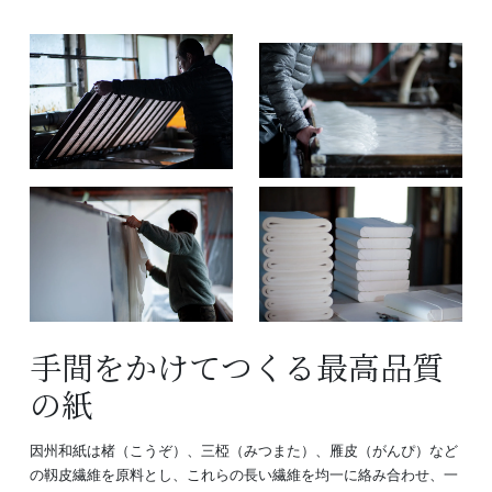
手間をかけてつくる最高品質
の紙
因州和紙は楮（こうぞ）、三椏（みつまた）、雁皮（がんぴ）など
の靱皮繊維を原料とし、これらの長い繊維を均一に絡み合わせ、一