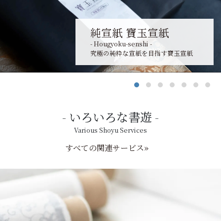
純宣紙 寶玉宣紙
- Hougyoku-senshi -
究極の純粋な宣紙を目指す寶玉宣紙
いろいろな書遊
Various Shoyu Services
すべての関連サービス»