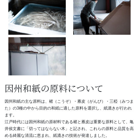
因州和紙の原料について
因州和紙の主な原料は、楮（こうぞ）・雁皮（がんぴ）・三椏（みつま
た）の3種の中から目的の和紙に適した原料を選択し、紙漉きが行われ
ます。
江戸時代には因州和紙の原材料である楮と雁皮は重要な原料として、亀
井侯文書に「切ってはならない木」と記され、これらの原料と品質を高
める綺麗な清流に恵まれ、紙漉きの技術が発達しました。