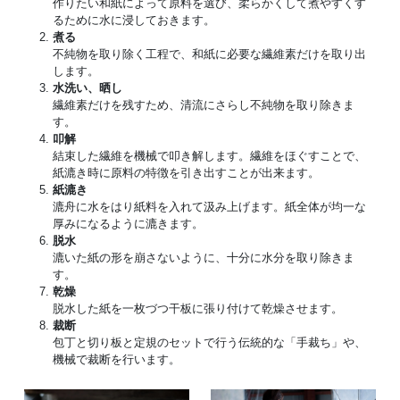
作りたい和紙によって原料を選び、柔らかくして煮やすくす
るために水に浸しておきます。
煮る
不純物を取り除く工程で、和紙に必要な繊維素だけを取り出
します。
水洗い、晒し
繊維素だけを残すため、清流にさらし不純物を取り除きま
す。
叩解
結束した繊維を機械で叩き解します。繊維をほぐすことで、
紙漉き時に原料の特徴を引き出すことが出来ます。
紙漉き
漉舟に水をはり紙料を入れて汲み上げます。紙全体が均一な
厚みになるように漉きます。
脱水
漉いた紙の形を崩さないように、十分に水分を取り除きま
す。
乾燥
脱水した紙を一枚づつ干板に張り付けて乾燥させます。
裁断
包丁と切り板と定規のセットで行う伝統的な「手裁ち」や、
機械で裁断を行います。