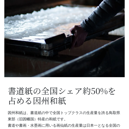
書道紙の全国シェア約50%を
占める因州和紙
因州和紙は、書道紙の中で全国トップクラスの生産量を誇る鳥取県
東部（旧因幡国）特産の和紙です。
書道や書画・水墨画に用いる画仙紙の生産量は日本一となる全国の