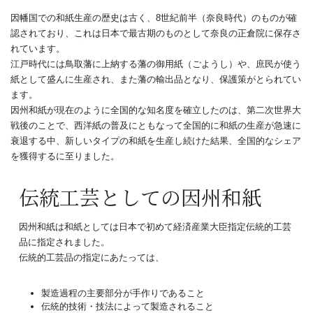
因幡国での和紙生産の歴史は古く、8世紀前半（奈良時代）のものが確
認されており、これは日本で最古期のものとして奈良の正倉院に保存さ
れています。
江戸時代には鳥取藩に上納する藩の御用紙（ごようし）や、庶民が使う
紙として盛んに生産され、また藩の輸出品となり、保護策がとられてい
ます。
因州和紙が現在のように全国的な知名度を確立したのは、第二次世界大
戦後のことで、西洋紙の普及にともなって全国的に和紙の生産が急速に
衰退する中、新しいタイプの和紙を生産し続けた結果、全国的なシェア
を獲得するに至りました。
伝統工芸としての因州和紙
因州和紙は和紙としては日本で初めて経済産業大臣指定伝統的工芸
品に指定されました。
伝統的工芸品の指定にあたっては、
製造過程の主要部分が手作りであること
伝統的技術・技法によって製造されること