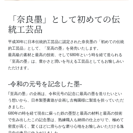
「奈良墨」として初めての伝
統工芸品
平成30年に日本伝統的工芸品に認定された奈良墨の「初めての伝統
的工芸品」として、「至高の墨」を発売いたします。
最高級の素材と最高の技術、そして680年という時を経て造られる
「至高の墨」は、豊かさと潤いを与える工芸品としてもお愉しみい
ただけます。
令和の元号を記念した墨
｢至高の墨」の企画は、令和元号の記念に最高の墨を造りたいとい
う想いから、日本製墨書遊が企画し古梅園様に製造を担っていただ
きました。
680年の時を経て現在に蘇った鉄の墨型と最高の材料と最高の技術
で生み出したこの記念墨は、熟練職人も納得の仕上がりで、極めて
密度が高く、驚くほどに滑らかな磨り心地をお愉しみいただける逸
品中の逸品に仕上がりました。