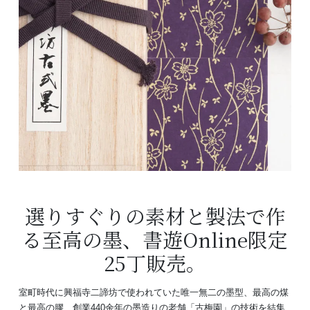
選りすぐりの素材と製法で作
る至高の墨、書遊Online限定
25丁販売。
室町時代に興福寺二諦坊で使われていた唯一無二の墨型、最高の煤
と最高の膠、創業440余年の墨造りの老舗「古梅園」の技術を結集