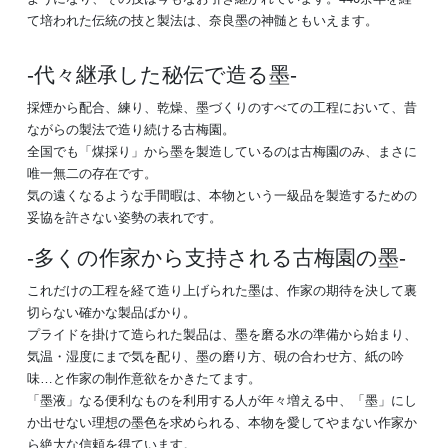
て培われた伝統の技と製法は、奈良墨の神髄ともいえます。
代々継承した秘伝で造る墨
採煙から配合、練り、乾燥、墨づくりのすべての工程において、昔
ながらの製法で造り続ける古梅園。
全国でも「煤採り」から墨を製造しているのは古梅園のみ、まさに
唯一無二の存在です。
気の遠くなるような手間暇は、本物という一級品を製造するための
妥協を許さない姿勢の表れです。
多くの作家から支持される古梅園の墨
これだけの工程を経て造り上げられた墨は、作家の期待を決して裏
切らない確かな製品ばかり。
プライドを掛けて造られた製品は、墨を磨る水の準備から始まり、
気温・湿度にまで気を配り、墨の磨り方、硯の合わせ方、紙の吟
味…と作家の制作意欲をかきたてます。
「墨液」なる便利なものを利用する人が年々増える中、「墨」にし
か出せない理想の墨色を求められる、本物を愛してやまない作家か
ら絶大な信頼を得ています。