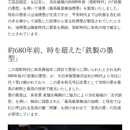
工芸品指定」を記念し、当社秘蔵の約680年前（室町時代）の｢鉄製
の墨型」を用いて漆墨（最高級菜種油煙墨）を製造いたしました。
現在の墨造りは油煙墨が主流ですが、平安時代までは松脂を含む松
の木を燃やして採取した松煙から造る松煙墨が製造されていたとさ
れ、油煙墨は鎌倉時代に製造を開始、室町時代に奈良の地で確立し
たとされています。
約680年前、時を超えた｢鉄製の墨
型」
この室町時代に奈良興福寺二諦坊で墨造りに用いられたとされる約
680年前の｢鉄製の墨型」が、大日本製墨株式会社の時代より当社に
代々受け継がれており、この度令和元号記念墨として当時の墨を最
高の材料と最高の技術で復元いたしました。
墨の製造は、奈良墨 老舗古梅園のご協力により当社秘蔵の「古式鉄
型」を用い、独自に採取された「最高級菜種油の油煙」と現在では
幻と呼ばれる至高の膠「阿膠」を掛け合わせて「至高の墨」の完成
が実現しています。