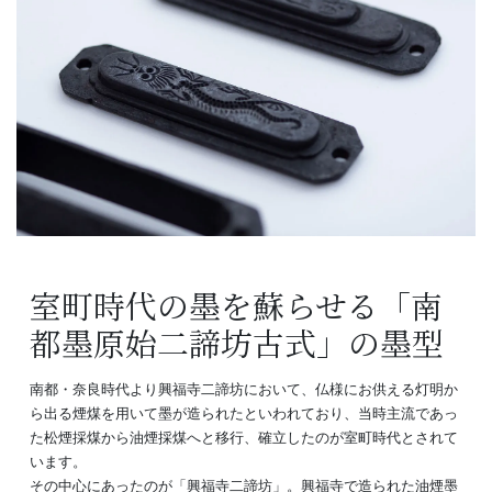
室町時代の墨を蘇らせる「南
都墨原始二諦坊古式」の墨型
南都・奈良時代より興福寺二諦坊において、仏様にお供える灯明か
ら出る煙煤を用いて墨が造られたといわれており、当時主流であっ
た松煙採煤から油煙採煤へと移行、確立したのが室町時代とされて
います。
その中心にあったのが「興福寺二諦坊」。興福寺で造られた油煙墨