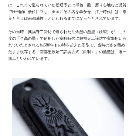
は、これまで造られていた松煙墨とは墨色、艶、磨り心地など品質
で圧倒的に優位に立ち、全国にその名を轟かせ、江戸時代には「奈
良と言えば南都油煙」といわれるまでになったとされています。
その当時、興福寺二諦坊で造られた油煙墨の墨型（鉄製）が、この
度の「至高の墨」で使用した室町時代に興福寺二諦坊で実際用いら
れていたとされる約680年もの時を超えた墨型で、当時の姿を留め
たまま現存する「南都墨原始二諦坊古式（鉄製）」の墨型は、唯一
無二といわれています。