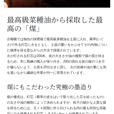
最高級菜種油から採取した最
高の「煤」
古梅園では独自の採煙蔵で最高級菜種油を土器に入れ、藺草(いぐ
さ)で作る灯芯に火をともし、土器の覆いをかぶせてその内側につい
た煤煙を採る昔ながらの方法で採煤されています。
火が灯される灯芯は200本。炎の大きさや油の種類で煤の質が決ま
るため、常に熟練の職人が張り付き、200の揺れる炎の煤のつき方
が偏らないよう、土器を20分おきに回し、火の加減や油の量にも気
を遣いながら繊細な作業が均一に管理されています。
煤にもこだわった究極の墨造り
煤の優劣は、灯芯（藺草の皮をはいで取り出した芯を結ったもの）
の太さや油の種類によって決められますが、粒子の細かな上質な煤
を得るためには、元々４段階に作り分けられる内の最も特別な高級
品にのみ使用される灯芯（ 太さ5～6㎜ ）が使用されています。