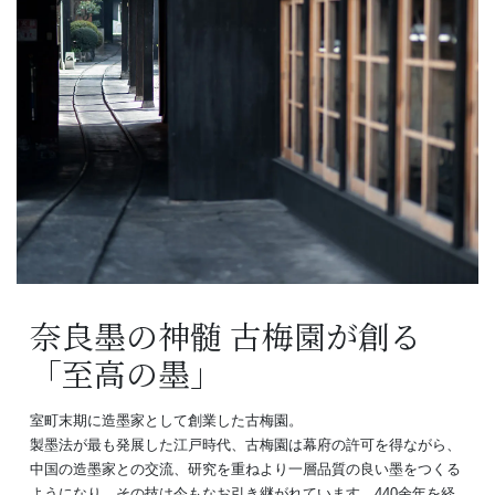
奈良墨の神髄 古梅園が創る
「至高の墨」
室町末期に造墨家として創業した古梅園。
製墨法が最も発展した江戸時代、古梅園は幕府の許可を得ながら、
中国の造墨家との交流、研究を重ねより一層品質の良い墨をつくる
ようになり、その技は今もなお引き継がれています。440余年を経