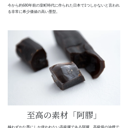
今から約680年前の室町時代に作られた日本で1つしかないと言われ
る非常に希少価値の高い墨型。
至高の素材「阿膠」
極わずかな墨にしか使われない高級膠である阿膠、高級煤の油煙で