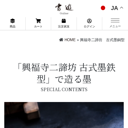
JA
メニュー
商品
カート
注文状況
ログイン
HOME
» 興福寺二諦坊 古式墨銅型
「興福寺二諦坊 古式墨鉄
型」で造る墨
SPECIAL CONTENTS