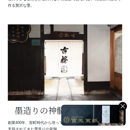
作る贅沢な墨。
墨造りの神髄「古梅園製」
創業400年、室町時代から培ってきた技術と製法で多くの作家から
支持されてきた墨造りの老舗。