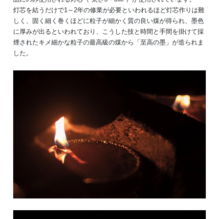
灯芯を結うだけで1～2年の修業が必要といわれるほど灯芯作りは難
しく、固く細く巻くほどに粒子が細かく質の良い煤が得られ、墨色
に厚みが出るといわれており、こうした技と時間と手間を掛けて採
煙されたキメ細かな粒子の最高級の煤から「至高の墨」が造られま
した。