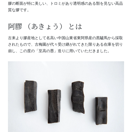
膠の断面が特に美しい、トロミがあり透明感のある類を見ない高品
質な膠です。
阿膠 （あきょう） とは
古来より膠産地として名高い中国山東省東阿県産の黒驢馬から採取
されたもので、古梅園が代々受け継がれてきた限りある在庫を切り
崩し、この度の「至高の墨」造りに用いていただきました。